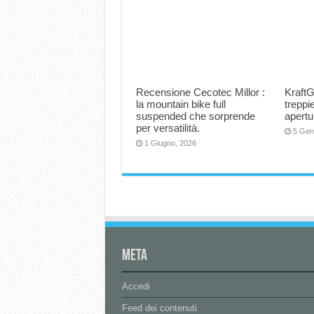
Recensione Cecotec Millor :
KraftG
la mountain bike full
trepp
suspended che sorprende
apertu
per versatilità.
5 Gen
1 Giugno, 2026
Meta
Accedi
Feed dei contenuti