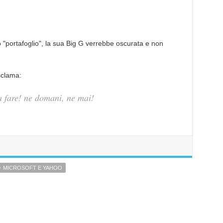
 "portafoglio", la sua Big G verrebbe oscurata e non
sclama:
 fare! ne domani, ne mai!
MICROSOFT E YAHOO