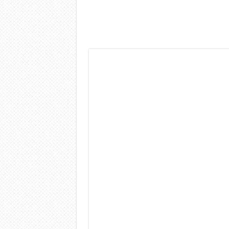
Dashcam 70mai A810 Lite: Pi
NON Crederai a quanta LU
Cecotec Millor, recensione 
Chi l’ha detto che gli Ope
BENKS OMNIWARRIOR: Più d
Brondi Amico Vero 4G: Focus
Brondi Amico VERO 4G : Fo