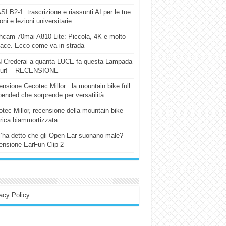
I B2-1: trascrizione e riassunti AI per le tue
ioni e lezioni universitarie
cam 70mai A810 Lite: Piccola, 4K e molto
cace. Ecco come va in strada
 Crederai a quanta LUCE fa questa Lampada
our! – RECENSIONE
nsione Cecotec Millor : la mountain bike full
ended che sorprende per versatilità.
tec Millor, recensione della mountain bike
trica biammortizzata.
l’ha detto che gli Open-Ear suonano male?
nsione EarFun Clip 2
acy Policy