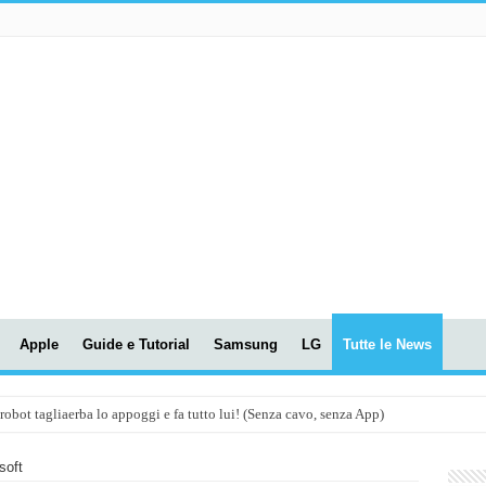
Apple
Guide e Tutorial
Samsung
LG
Tutte le News
t tagliaerba lo appoggi e fa tutto lui! (Senza cavo, senza App)
OLA! UWANT V600: Aspirapolvere senza fili con LASER VERDE!
soft
assunti AI per le tue riunioni e lezioni universitarie