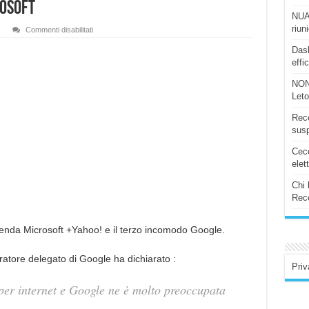
rosoft
NUAS
riun
su
Commenti disabilitati
Goggle
spara
Dash
a
effi
zero
su
Microsoft
NON
Let
Rece
susp
Ceco
elet
Chi 
Rece
enda Microsoft +Yahoo! e il terzo incomodo Google.
ratore delegato di Google ha dichiarato :
Priv
 per internet e Google ne è molto preoccupata