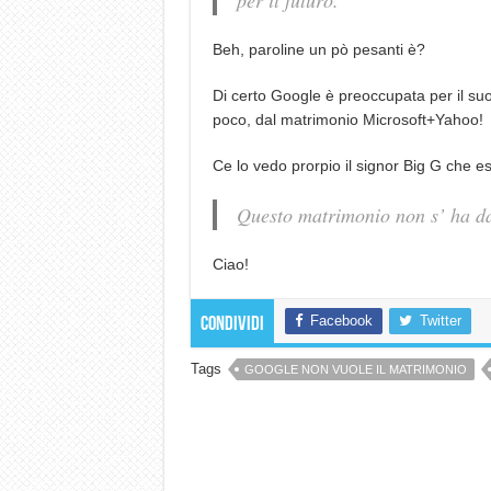
per il futuro.
Beh, paroline un pò pesanti è?
Di certo Google è preoccupata per il suo
poco, dal matrimonio Microsoft+Yahoo!
Ce lo vedo prorpio il signor Big G che e
Questo matrimonio non s’ ha da
Ciao!
Facebook
Twitter
Condividi
Tags
GOOGLE NON VUOLE IL MATRIMONIO