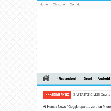
Home
Chi sono
Contatti
Recensioni
Droni
Android
Breaking News
BASTA FATICARE! Questo robo
PULISCE e SI SVUOTA DA S
Home
/
News
/
Goggle spara a zero su Micro
NUASI B2-1: trascrizione e ri