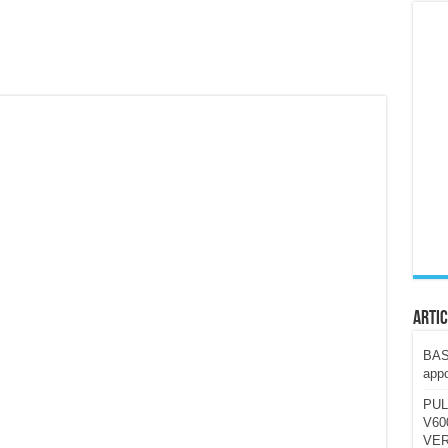
ccola, 4K e molto efficace. Ecco come va in strada
CE fa questa Lampada Letour! – RECENSIONE
della mountain bike elettrica biammortizzata.
n-Ear suonano male? Recensione EarFun Clip 2
i un semplice vetro temperato!
 su SOS, sicurezza e controllo da remoto.
cus su SOS e comandi da remoto
Artic
BAST
appo
PUL
V600
VER