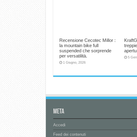
Recensione Cecotec Millor :
KraftG
la mountain bike full
trepp
suspended che sorprende
apertu
per versatilità.
5 Gen
1 Giugno, 2026
Meta
Accedi
Feed dei contenuti