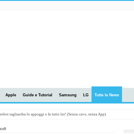
Apple
Guide e Tutorial
Samsung
LG
Tutte le News
t tagliaerba lo appoggi e fa tutto lui! (Senza cavo, senza App)
OLA! UWANT V600: Aspirapolvere senza fili con LASER VERDE!
soft
assunti AI per le tue riunioni e lezioni universitarie