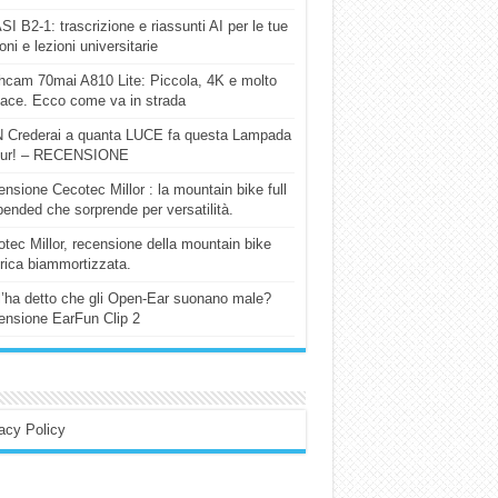
I B2-1: trascrizione e riassunti AI per le tue
ioni e lezioni universitarie
cam 70mai A810 Lite: Piccola, 4K e molto
cace. Ecco come va in strada
 Crederai a quanta LUCE fa questa Lampada
our! – RECENSIONE
nsione Cecotec Millor : la mountain bike full
ended che sorprende per versatilità.
tec Millor, recensione della mountain bike
trica biammortizzata.
l’ha detto che gli Open-Ear suonano male?
nsione EarFun Clip 2
acy Policy