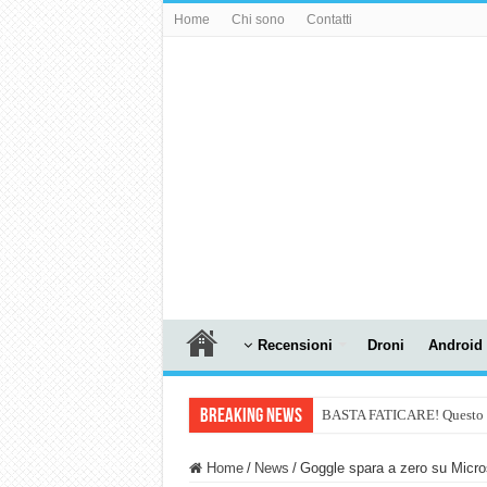
Home
Chi sono
Contatti
Recensioni
Droni
Android
Breaking News
BASTA FATICARE! Questo robo
PULISCE e SI SVUOTA DA S
Home
/
News
/
Goggle spara a zero su Micro
NUASI B2-1: trascrizione e ri