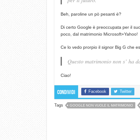
per il futuro.
Beh, paroline un pò pesanti è?
Di certo Google è preoccupata per il suo
poco, dal matrimonio Microsoft+Yahoo!
Ce lo vedo prorpio il signor Big G che e
Questo matrimonio non s’ ha da
Ciao!
Facebook
Twitter
Condividi
Tags
GOOGLE NON VUOLE IL MATRIMONIO