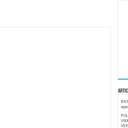
ccola, 4K e molto efficace. Ecco come va in strada
CE fa questa Lampada Letour! – RECENSIONE
della mountain bike elettrica biammortizzata.
n-Ear suonano male? Recensione EarFun Clip 2
i un semplice vetro temperato!
 su SOS, sicurezza e controllo da remoto.
cus su SOS e comandi da remoto
Artic
BAST
appo
PUL
V600
VER