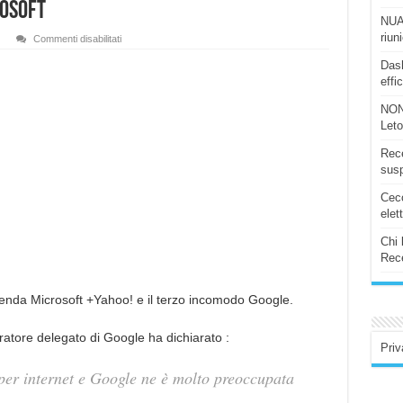
rosoft
NUAS
riun
su
Commenti disabilitati
Goggle
spara
Dash
a
effi
zero
su
Microsoft
NON
Let
Rece
susp
Ceco
elet
Chi 
Rece
enda Microsoft +Yahoo! e il terzo incomodo Google.
ratore delegato di Google ha dichiarato :
Priv
 per internet e Google ne è molto preoccupata