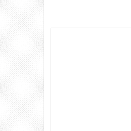
Dashcam 70mai A810 Lite: Pi
NON Crederai a quanta LU
Cecotec Millor, recensione 
Chi l’ha detto che gli Ope
BENKS OMNIWARRIOR: Più d
Brondi Amico Vero 4G: Focus
Brondi Amico VERO 4G : Fo