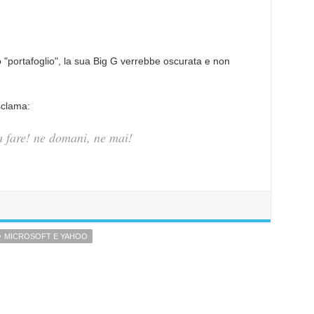
 "portafoglio", la sua Big G verrebbe oscurata e non
sclama:
 fare! ne domani, ne mai!
MICROSOFT E YAHOO