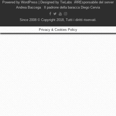
Powered by
WordPress
| Designed by
TieLabs
iRREsponsabile del server
Andrea Baccega Il padrone della baracca Diego Cervia
Since 2008 © Copyright 2018, Tutti i diritti riservati.
Privacy & Cookies Policy