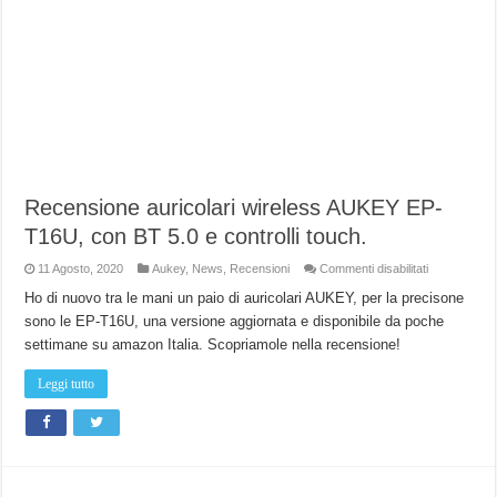
Recensione auricolari wireless AUKEY EP-
T16U, con BT 5.0 e controlli touch.
su
11 Agosto, 2020
Aukey
,
News
,
Recensioni
Commenti disabilitati
Recensione
auricolari
Ho di nuovo tra le mani un paio di auricolari AUKEY, per la precisone
wireless
sono le EP-T16U, una versione aggiornata e disponibile da poche
AUKEY
EP-
settimane su amazon Italia. Scopriamole nella recensione!
T16U,
con
BT
Leggi tutto
5.0
e
controlli
touch.