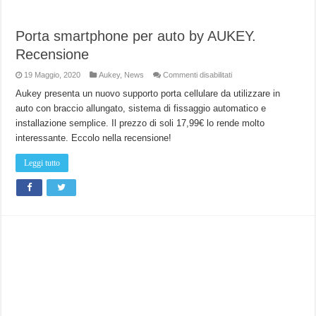
Porta smartphone per auto by AUKEY.
Recensione
su
19 Maggio, 2020
Aukey
,
News
Commenti disabilitati
Porta
smartphone
Aukey presenta un nuovo supporto porta cellulare da utilizzare in
per
auto con braccio allungato, sistema di fissaggio automatico e
auto
by
installazione semplice. Il prezzo di soli 17,99€ lo rende molto
AUKEY.
Recensione
interessante. Eccolo nella recensione!
Leggi tutto