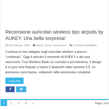
Recensione auricolari wireless tipo airpods by
AUKEY. Una bella sorpresa!
su
28 Febbraio, 2020
Aukey
,
News
,
Recensioni
Commenti disabilitati
Recensio
auricolari
Continua la mia indagine sugli auricolari wireless a prezzo
wireless
“contenuto”. Oggi è arrivato il momento di AUEKY e dei suoi
tipo
airpods
nuovissimi True Wireless Buds La custodia è piccolissima, il design
by
AUKEY.
è in puro stile Airpods e hanno il bluetooth nella versione 5.0. Le
Una
bella
premesse sono buone, vediamoli nella recensione completa!
sorpresa!
Leggi tutto
1
2
3
4
»
Page 1 of 4