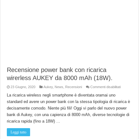
Recensione power bank con ricarica
wirerless AUKEY da 8000 mAh (18W).
su
23 Giugno, 2020
Aukey
,
News
,
Recensioni
Commenti disabilitati
Recensione
power
La ricarica wireless negli smartphone è diventata oramai uno
bank
standard ed avere un power bank con la stessa tipologia di ricarica è
con
ricarica
decisamente comodo. Niente più fili! Oggi vi parlo del nuovo power
wirerless
AUKEY
bank di Aukey, con una capienza di 8000 mAh, diverse tecnologie di
da
8000
ricarica rapida (fino a 18W) …
mAh
(18W).
Leggi tutto