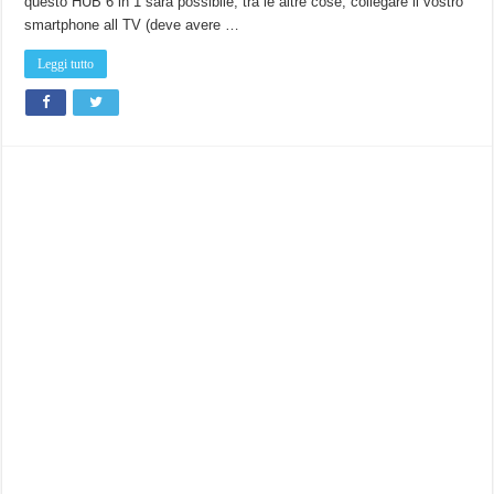
questo HUB 6 in 1 sarà possibile, tra le altre cose, collegare il vostro
a
questo
smartphone all TV (deve avere …
accessorio
AUKEY.
Leggi tutto