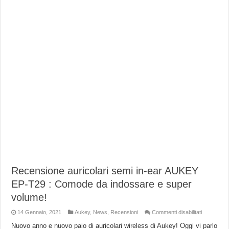
Recensione auricolari semi in-ear AUKEY
EP-T29 : Comode da indossare e super
volume!
su
14 Gennaio, 2021
Aukey
,
News
,
Recensioni
Commenti disabilitati
Recension
auricolari
Nuovo anno e nuovo paio di auricolari wireless di Aukey! Oggi vi parlo