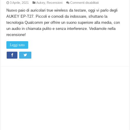
su
3 Aprile, 2021
Aukey
,
Recensioni
Commenti disabilitati
Auricolari
true
Nuovo paio di auricolari true wireless da testare, oggi vi parlo degli
wireless
AUKEY EP-T27. Piccoli e comodi da indossare, sfruttano la
AUKEY
EP-
tecnologia Qualcomm per offrire un suono superiore alla media, con
T27
:
un audio in chiamata pulito e senza interferenze. Vediamole nella
Sono
le
recensione!
mie
preferite!
|
Leggi tutto
Recensione