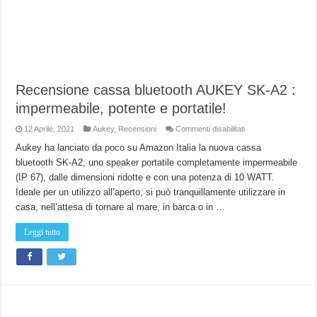
Recensione cassa bluetooth AUKEY SK-A2 :
impermeabile, potente e portatile!
su
12 Aprile, 2021
Aukey
,
Recensioni
Commenti disabilitati
Recensione
cassa
Aukey ha lanciato da poco su Amazon Italia la nuova cassa
bluetooth
bluetooth SK-A2, uno speaker portatile completamente impermeabile
AUKEY
SK-
(IP 67), dalle dimensioni ridotte e con una potenza di 10 WATT.
A2
:
Ideale per un utilizzo all’aperto, si può tranquillamente utilizzare in
impermeabile,
potente
casa, nell’attesa di tornare al mare, in barca o in …
e
portatile!
Leggi tutto