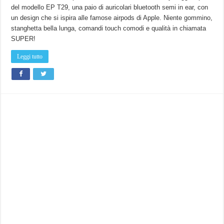
semi
del modello EP T29, una paio di auricolari bluetooth semi in ear, con
in-
ear
un design che si ispira alle famose airpods di Apple. Niente gommino,
AUKEY
EP-
stanghetta bella lunga, comandi touch comodi e qualità in chiamata
T29
:
SUPER!
Comode
da
indossare
Leggi tutto
e
super
volume!