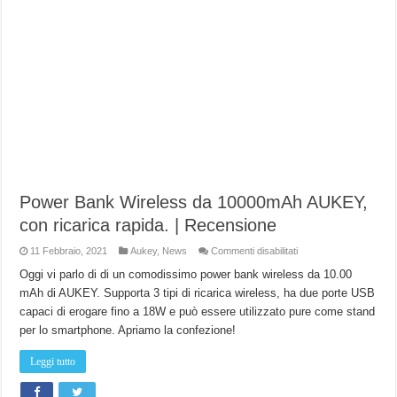
Power Bank Wireless da 10000mAh AUKEY,
con ricarica rapida. | Recensione
su
11 Febbraio, 2021
Aukey
,
News
Commenti disabilitati
Power
Bank
Oggi vi parlo di di un comodissimo power bank wireless da 10.00
Wireless
mAh di AUKEY. Supporta 3 tipi di ricarica wireless, ha due porte USB
da
10000mAh
capaci di erogare fino a 18W e può essere utilizzato pure come stand
AUKEY,
con
per lo smartphone. Apriamo la confezione!
ricarica
rapida.
|
Leggi tutto
Recensione