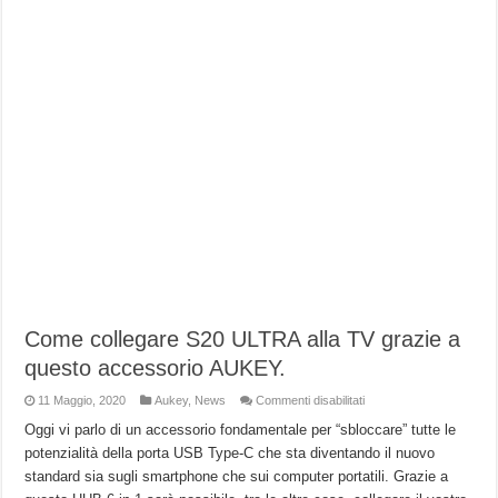
Come collegare S20 ULTRA alla TV grazie a
questo accessorio AUKEY.
su
11 Maggio, 2020
Aukey
,
News
Commenti disabilitati
Come
collegare
Oggi vi parlo di un accessorio fondamentale per “sbloccare” tutte le
S20
potenzialità della porta USB Type-C che sta diventando il nuovo
ULTRA
alla
standard sia sugli smartphone che sui computer portatili. Grazie a
TV
grazie