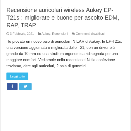
Recensione auricolari wireless Aukey EP-
T21s : migliorate e buone per ascolto EDM,
RAP, TRAP.
su
3 Febbraio, 2021
Aukey
,
Recensioni
Commenti disabilitati
Recensione
auricolari
Ho provato un nuovo paio di auricolari IN EAR di Aukey, le EP-T21s,
wireless
una versione aggiornata e migliorata delle T21, con un driver più
Aukey
EP-
grande da 10 mm ed una struttura ergonomica ridisegnata per una
T21s
:
maggiore comfort. Vediamole nella recensione! Nella confezione
migliorate
e
troviamo, oltre agli auricolari, 2 paia di gommini …
buone
per
ascolto
Leggi tutto
EDM,
RAP,
TRAP.