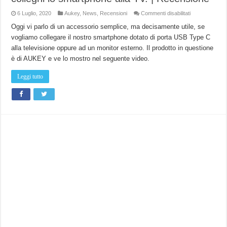
su
6 Luglio, 2020
Aukey
,
News
,
Recensioni
Commenti disabilitati
Con
questo
Oggi vi parlo di un accessorio semplice, ma decisamente utile, se
adattatore
vogliamo collegare il nostro smartphone dotato di porta USB Type C
Type
C
alla televisione oppure ad un monitor esterno. Il prodotto in questione
di
AUKEY,
è di AUKEY e ve lo mostro nel seguente video.
colleghi
lo
smartphone
Leggi tutto
alla
TV.
|
Recensione