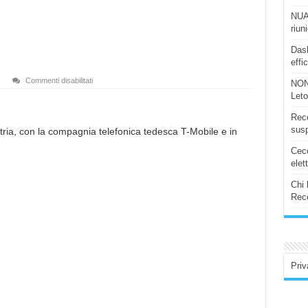
NUAS
riun
Dash
effi
su
Commenti disabilitati
NON
iPhone
Let
in
Austria
e
Rece
Irlanda
susp
ustria, con la compagnia telefonica tedesca T-Mobile e in
Ceco
elet
Chi 
Rece
Priv