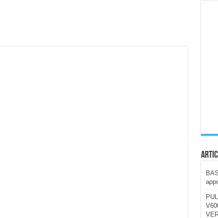
ccola, 4K e molto efficace. Ecco come va in strada
CE fa questa Lampada Letour! – RECENSIONE
della mountain bike elettrica biammortizzata.
n-Ear suonano male? Recensione EarFun Clip 2
i un semplice vetro temperato!
 su SOS, sicurezza e controllo da remoto.
cus su SOS e comandi da remoto
Artic
BAST
appo
PUL
V600
VER