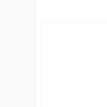
Dashcam 70mai A810 Lite: Pi
NON Crederai a quanta LU
Cecotec Millor, recensione 
Chi l’ha detto che gli Ope
BENKS OMNIWARRIOR: Più d
Brondi Amico Vero 4G: Focus
Brondi Amico VERO 4G : Fo