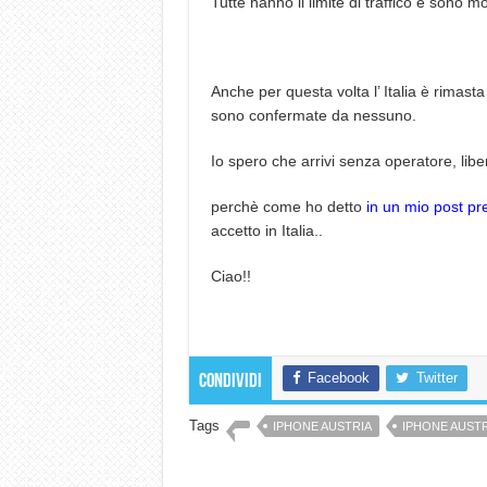
Tutte hanno il limite di traffico e sono m
Anche per questa volta l’ Italia è rimast
sono confermate da nessuno.
Io spero che arrivi senza operatore, libero
perchè come ho detto
in un mio post p
accetto in Italia..
Ciao!!
Facebook
Twitter
Condividi
Tags
IPHONE AUSTRIA
IPHONE AUSTR