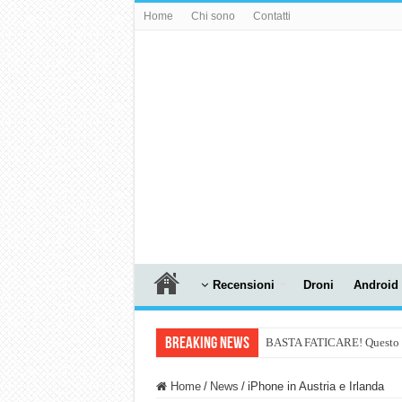
Home
Chi sono
Contatti
Recensioni
Droni
Android
Breaking News
BASTA FATICARE! Questo robo
PULISCE e SI SVUOTA DA S
Home
/
News
/
iPhone in Austria e Irlanda
NUASI B2-1: trascrizione e ri