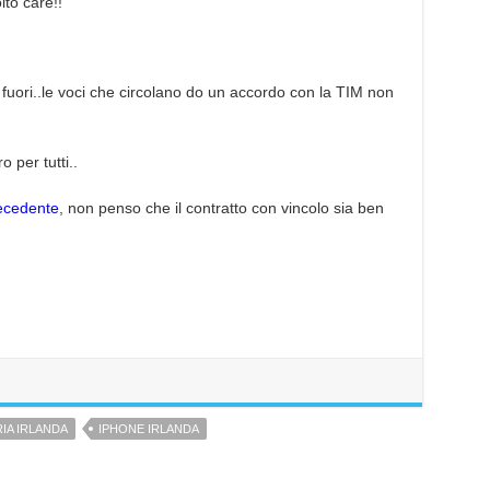
olto care!!
a fuori..le voci che circolano do un accordo con la TIM non
 per tutti..
recedente
, non penso che il contratto con vincolo sia ben
IA IRLANDA
IPHONE IRLANDA