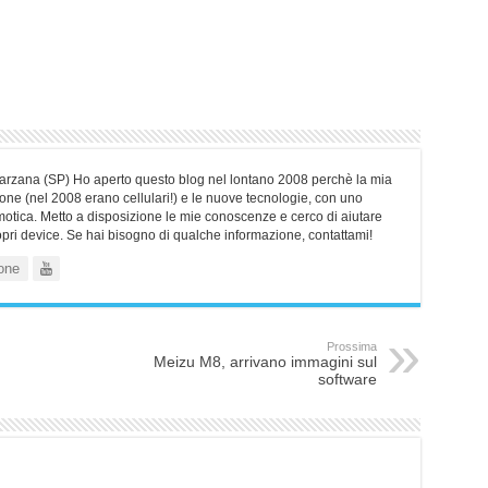
Sarzana (SP) Ho aperto questo blog nel lontano 2008 perchè la mia
ne (nel 2008 erano cellulari!) e le nuove tecnologie, con uno
motica. Metto a disposizione le mie conoscenze e cerco di aiutare
ropri device. Se hai bisogno di qualche informazione, contattami!
one
Prossima
Meizu M8, arrivano immagini sul
software