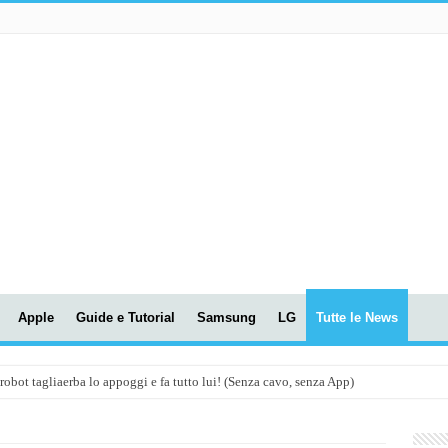
Apple
Guide e Tutorial
Samsung
LG
Tutte le News
t tagliaerba lo appoggi e fa tutto lui! (Senza cavo, senza App)
OLA! UWANT V600: Aspirapolvere senza fili con LASER VERDE!
assunti AI per le tue riunioni e lezioni universitarie