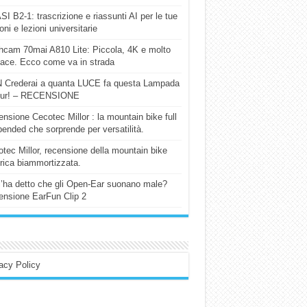
I B2-1: trascrizione e riassunti AI per le tue
ioni e lezioni universitarie
cam 70mai A810 Lite: Piccola, 4K e molto
cace. Ecco come va in strada
 Crederai a quanta LUCE fa questa Lampada
our! – RECENSIONE
nsione Cecotec Millor : la mountain bike full
ended che sorprende per versatilità.
tec Millor, recensione della mountain bike
trica biammortizzata.
l’ha detto che gli Open-Ear suonano male?
nsione EarFun Clip 2
acy Policy