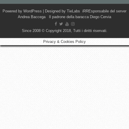
Powered by
WordPress
| Designed by
TieLabs
iRREsponsabile del server
Andrea Baccega Il padrone della baracca Diego Cervia
Since 2008 © Copyright 2018, Tutti i diritti riservati.
Privacy & Cookies Policy