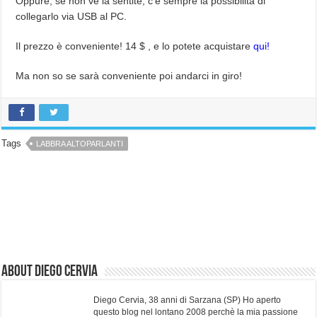
Oppure, se non ve la sentite, c’è sempre la possibilità di
collegarlo via USB al PC.
Il prezzo è conveniente! 14 $ , e lo potete acquistare
qui!
Ma non so se sarà conveniente poi andarci in giro!
Tags
LABBRA ALTOPARLANTI
About Diego Cervia
Diego Cervia, 38 anni di Sarzana (SP) Ho aperto
questo blog nel lontano 2008 perchè la mia passione