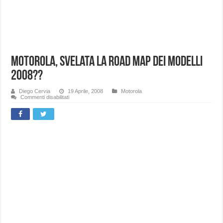
Motorola, svelata la road map dei modelli
2008??
Diego Cervia
19 Aprile, 2008
Motorola
su
Commenti disabilitati
Motorola,
svelata
la
road
map
dei
modelli
2008??