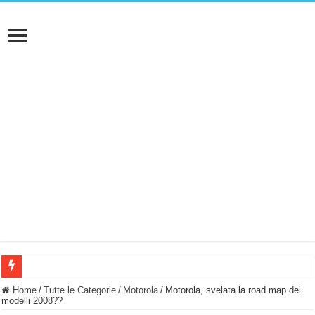
BASTA FATICARE! Questo robot tagliaerba lo appoggi e fa tutto lui! (Senza cav
Home
/
Tutte le Categorie
/
Motorola
/
Motorola, svelata la road map dei
modelli 2008??
PULISCE e SI SVUOTA DA SOLA! UWANT V600: Aspirapolvere senza fili con