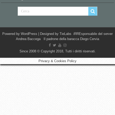
Powered by
WordPress
| Designed by
TieLabs
iRREsponsabile del server
Andrea Baccega Il padrone della baracca Diego Cervia
Since 2008 © Copyright 2018, Tutti i diritti riservati.
Privacy & Cookies Policy