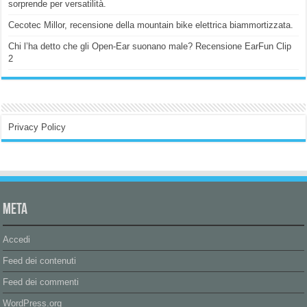
sorprende per versatilità.
Cecotec Millor, recensione della mountain bike elettrica biammortizzata.
Chi l’ha detto che gli Open-Ear suonano male? Recensione EarFun Clip
2
Privacy Policy
Meta
Accedi
Feed dei contenuti
Feed dei commenti
WordPress.org