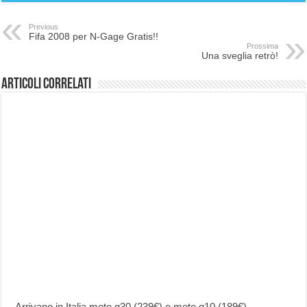
Previous
Fifa 2008 per N-Gage Gratis!!
Prossima
Una sveglia retrò!
Articoli correlati
Arrivano in Italia moto g30 (239€) e moto g10 (189€).