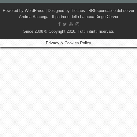
Powered by
WordPress
| Designed by
TieLabs
iRREsponsabile del server
Andrea Baccega Il padrone della baracca Diego Cervia
Since 2008 © Copyright 2018, Tutti i diritti riservati.
Privacy & Cookies Policy