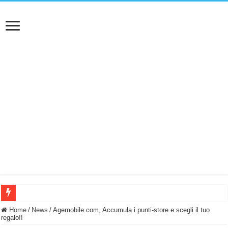
BASTA FATICARE! Questo robot tagliaerba lo appoggi e fa tutto lui! (Senza cav
Home
/
News
/
Agemobile.com, Accumula i punti-store e scegli il tuo
regalo!!
PULISCE e SI SVUOTA DA SOLA! UWANT V600: Aspirapolvere senza fili con