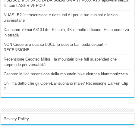
PULISCE e SI SVUOTA DA SOLA! UWANT V600: Aspirapolvere senza
fili con LASER VERDE!
NUASI B2-1: trascrizione e riassunti AI per le tue riunioni e lezioni
universitarie
Dashcam 70mai A810 Lite: Piccola, 4K e molto efficace. Ecco come va
in strada
NON Crederai a quanta LUCE fa questa Lampada Letour! –
RECENSIONE
Recensione Cecotec Millor : la mountain bike full suspended che
sorprende per versatilità.
Cecotec Millor, recensione della mountain bike elettrica biammortizzata.
Chi l’ha detto che gli Open-Ear suonano male? Recensione EarFun Clip
2
Privacy Policy