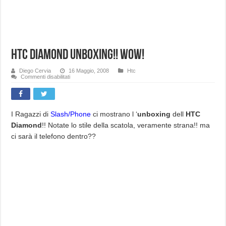
HTC Diamond Unboxing!! WoW!
Diego Cervia
16 Maggio, 2008
Htc
su
Commenti disabilitati
HTC
Diamond
Unboxing!!
WoW!
I Ragazzi di
Slash/Phone
ci mostrano l ‘
unboxing
dell
HTC
Diamond
!! Notate lo stile della scatola, veramente strana!! ma
ci sarà il telefono dentro??