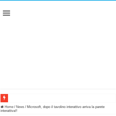
BASTA FATICARE! Questo robot tagliaerba lo appoggi e fa tutto lui! (Senza cav
Home
/
News
/
Microsoft, dopo il tavolino interattivo arriva la parete
interattiva!!
PULISCE e SI SVUOTA DA SOLA! UWANT V600: Aspirapolvere senza fili con