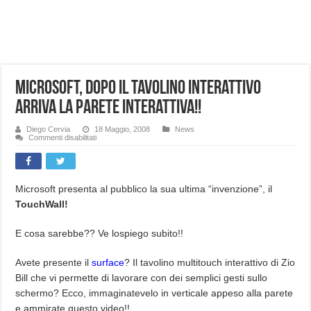
NUASI B2-1: trascrizione e riassunti AI per le tue riunioni e lezioni universitarie
Dashcam 70mai A810 Lite: Piccola, 4K e molto efficace. Ecco come va in strada
NON Crederai a quanta LUCE fa questa Lampada Letour! – RECENSIONE
Microsoft, dopo il tavolino interattivo
Cecotec Millor, recensione della mountain bike elettrica biammortizzata.
arriva la parete interattiva!!
Chi l’ha detto che gli Open-Ear suonano male? Recensione EarFun Clip 2
BENKS OMNIWARRIOR: Più di un semplice vetro temperato!
Diego Cervia
18 Maggio, 2008
News
su
Commenti disabilitati
Microsoft,
Brondi Amico Vero 4G: Focus su SOS, sicurezza e controllo da remoto.
dopo
il
tavolino
Brondi Amico VERO 4G : Focus su SOS e comandi da remoto
interattivo
arriva
Microsoft presenta al pubblico la sua ultima “invenzione”, il
la
TouchWall!
parete
interattiva!!
E cosa sarebbe?? Ve lospiego subito!!
Avete presente il
surface
? Il tavolino multitouch interattivo di Zio
Bill che vi permette di lavorare con dei semplici gesti sullo
schermo? Ecco, immaginatevelo in verticale appeso alla parete
e ammirate questo video!!