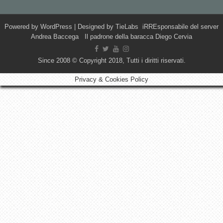
Powered by
WordPress
| Designed by
TieLabs
iRREsponsabile del server
Andrea Baccega Il padrone della baracca Diego Cervia
Since 2008 © Copyright 2018, Tutti i diritti riservati.
Privacy & Cookies Policy