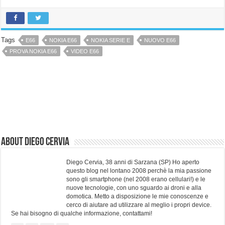
Tags
E66
NOKIA E66
NOKIA SERIE E
NUOVO E66
PROVA NOKIA E66
VIDEO E66
About Diego Cervia
Diego Cervia, 38 anni di Sarzana (SP) Ho aperto
questo blog nel lontano 2008 perchè la mia passione
sono gli smartphone (nel 2008 erano cellulari!) e le
nuove tecnologie, con uno sguardo ai droni e alla
domotica. Metto a disposizione le mie conoscenze e
cerco di aiutare ad utilizzare al meglio i propri device.
Se hai bisogno di qualche informazione, contattami!