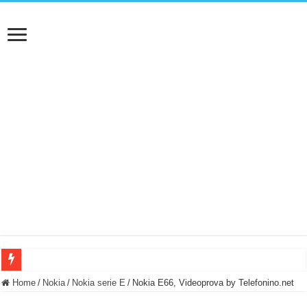
BASTA FATICARE! Questo robot tagliaerba lo appoggi e fa tutto lui! (Senza cav
Home
/
Nokia
/
Nokia serie E
/
Nokia E66, Videoprova by Telefonino.net
PULISCE e SI SVUOTA DA SOLA! UWANT V600: Aspirapolvere senza fili con