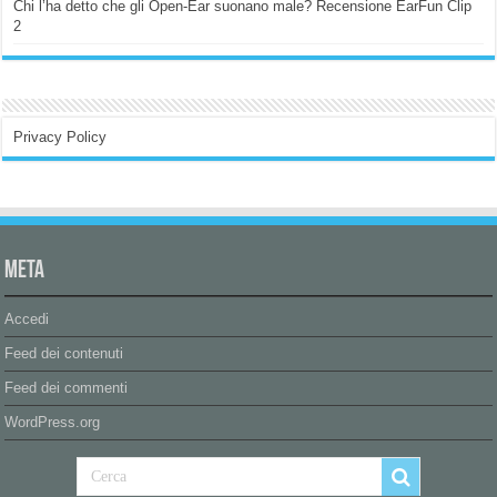
Chi l’ha detto che gli Open-Ear suonano male? Recensione EarFun Clip
2
Privacy Policy
Meta
Accedi
Feed dei contenuti
Feed dei commenti
WordPress.org