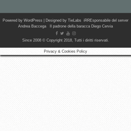
Powered by
WordPress
| Designed by
TieLabs
iRREsponsabile del server
Andrea Baccega Il padrone della baracca Diego Cervia
Since 2008 © Copyright 2018, Tutti i diritti riservati.
Privacy & Cookies Policy