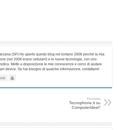
Sarzana (SP) Ho aperto questo blog nel lontano 2008 perchè la mia
ne (nel 2008 erano cellulari!) e le nuove tecnologie, con uno
motica. Metto a disposizione le mie conoscenze e cerco di aiutare
ropri device. Se hai bisogno di qualche informazione, contattami!
one
Prossima
Tecnophone.it su
ComputerIdea!!