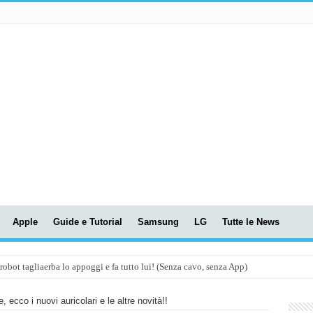
Apple
Guide e Tutorial
Samsung
LG
Tutte le News
t tagliaerba lo appoggi e fa tutto lui! (Senza cavo, senza App)
OLA! UWANT V600: Aspirapolvere senza fili con LASER VERDE!
, ecco i nuovi auricolari e le altre novità!!
assunti AI per le tue riunioni e lezioni universitarie