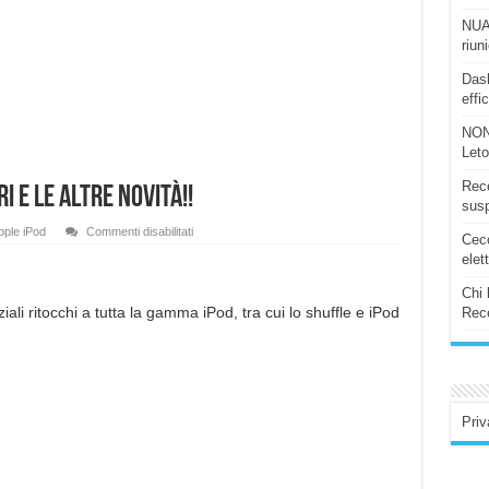
NUAS
riun
Dash
effi
NON
Let
Rece
i e le altre novità!!
susp
su
pple iPod
Commenti disabilitati
Ceco
Apple,
ecco
elet
i
nuovi
Chi 
auricolari
e
iali ritocchi a tutta la gamma iPod, tra cui lo shuffle e iPod
Rece
le
altre
novità!!
Priv