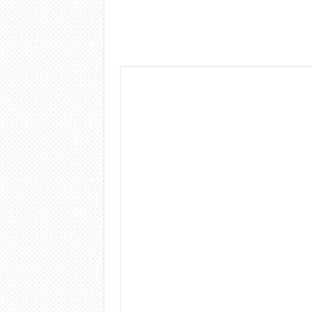
Dashcam 70mai A810 Lite: Pi
NON Crederai a quanta LU
Cecotec Millor, recensione 
Chi l’ha detto che gli Ope
BENKS OMNIWARRIOR: Più d
Brondi Amico Vero 4G: Focus
Brondi Amico VERO 4G : Fo