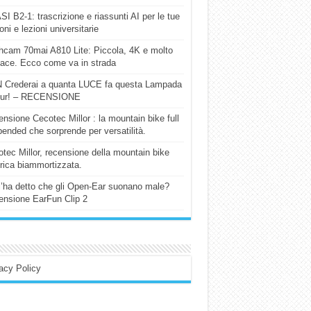
I B2-1: trascrizione e riassunti AI per le tue
ioni e lezioni universitarie
cam 70mai A810 Lite: Piccola, 4K e molto
cace. Ecco come va in strada
 Crederai a quanta LUCE fa questa Lampada
our! – RECENSIONE
nsione Cecotec Millor : la mountain bike full
ended che sorprende per versatilità.
tec Millor, recensione della mountain bike
trica biammortizzata.
l’ha detto che gli Open-Ear suonano male?
nsione EarFun Clip 2
acy Policy