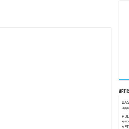
ccola, 4K e molto efficace. Ecco come va in strada
CE fa questa Lampada Letour! – RECENSIONE
della mountain bike elettrica biammortizzata.
n-Ear suonano male? Recensione EarFun Clip 2
i un semplice vetro temperato!
 su SOS, sicurezza e controllo da remoto.
cus su SOS e comandi da remoto
Artic
BAST
appo
PUL
V600
VER