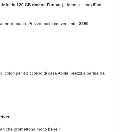
odello da
120 GB rimane l’unico
(e forse l’ultimo) iPod
uovo nero opaco. Prezzo molto conveniente,
229€
colori per il piccolino di casa Apple, prezzi a partire da
river
lari che promettono molto bene!!