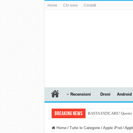
Home
Chi sono
Contatti
Recensioni
Droni
Android
Breaking News
BASTA FATICARE! Questo robo
PULISCE e SI SVUOTA DA S
Home
/
Tutte le Categorie
/
Apple iPod
/
Apple
NUASI B2-1: trascrizione e ri