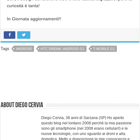
curiosità è tanta!
In Giornata aggiornamenti!!
Tags
ANDROID
HTC DREAM .ANDROID G1
T-MOBILE G1
About Diego Cervia
Diego Cervia, 38 anni di Sarzana (SP) Ho aperto
questo blog nel lontano 2008 perchè la mia passione
sono gli smartphone (nel 2008 erano cellulari!) e le
nuove tecnologie, con uno sguardo ai droni e alla
domotica. Metto a disposizione le mie conoscenze e