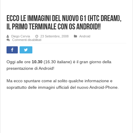
Ecco le immagini del nuovo G1 (Htc dream),
il primo terminale con OS Android!!
Diego Cervia
23 Settembre, 2008
Android
su
Commenti disabilitati
Ecco
le
immagini
del
nuovo
G1
Oggi alle ore
10.30
(16.30 italiane) è il gran giorno della
(Htc
presentazione di Android!
dream),
il
primo
terminale
Ma ecco spuntare come al solito qualche informazione e
con
OS
soprattutto delle immagini ufficiali del nuovo Android-Phone.
Android!!