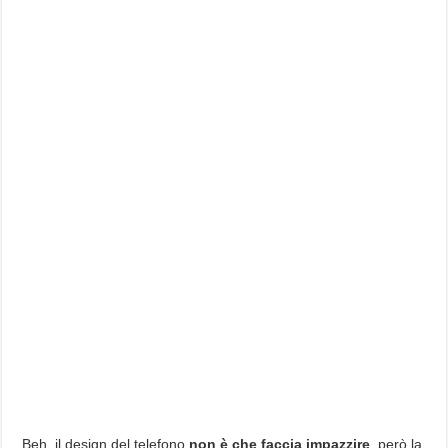
Beh, il design del telefono
non è che faccia impazzire
..però la