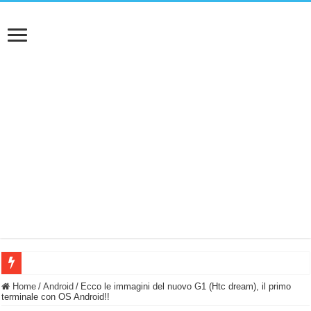
BASTA FATICARE! Questo robot tagliaerba lo appoggi e fa tutto lui! (Senza cav
Home
/
Android
/
Ecco le immagini del nuovo G1 (Htc dream), il primo
terminale con OS Android!!
PULISCE e SI SVUOTA DA SOLA! UWANT V600: Aspirapolvere senza fili con