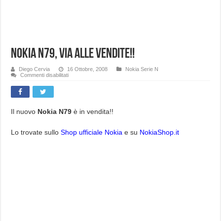
Nokia N79, via alle vendite!!
Diego Cervia
16 Ottobre, 2008
Nokia Serie N
su
Commenti disabilitati
Nokia
N79,
via
alle
vendite!!
Il nuovo
Nokia N79
è in vendita!!
Lo trovate sullo
Shop ufficiale Nokia
e su
NokiaShop.it