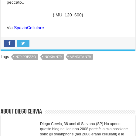
peccato..
{IMU_120_600}
Via
SpazioCellulare
Tags
N79 PREZZO
NOKIA N79
VENDITA N79
About Diego Cervia
Diego Cervia, 38 anni di Sarzana (SP) Ho aperto
questo blog nel lontano 2008 perchè la mia passione
sono gli smartphone (nel 2008 erano cellulari!) e le