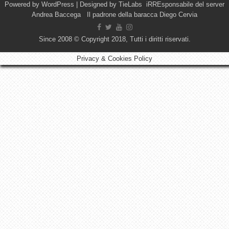
Powered by
WordPress
| Designed by
TieLabs
iRREsponsabile del server
Andrea Baccega Il padrone della baracca Diego Cervia
Since 2008 © Copyright 2018, Tutti i diritti riservati.
Privacy & Cookies Policy