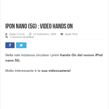
iPon nano (5G) : Video Hands On
Diego Cervia
10 Settembre, 2009
Apple iPod
su
Commenti disabilitati
iPon
nano
(5G)
:
Video
Hands
Nella rete inizianoa circolare i primi
hands On del nuovo iPod
On
nano 5G.
Molto interessante è la
sua videocamera!