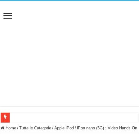
BASTA FATICARE! Questo robot tagliaerba lo appoggi e fa tutto lui! (Senza cav
Home
/
Tutte le Categorie
/
Apple iPod
/
iPon nano (5G) : Video Hands On
PULISCE e SI SVUOTA DA SOLA! UWANT V600: Aspirapolvere senza fili con