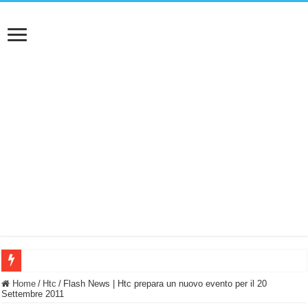
BASTA FATICARE! Questo robot tagliaerba lo appoggi e fa tutto lui! (Senza cav
Home
/
Htc
/
Flash News | Htc prepara un nuovo evento per il 20
Settembre 2011
PULISCE e SI SVUOTA DA SOLA! UWANT V600: Aspirapolvere senza fili con