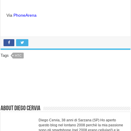
Via
PhoneArena
Tags
HTC
About Diego Cervia
Diego Cervia, 38 anni di Sarzana (SP) Ho aperto
questo blog nel lontano 2008 perchè la mia passione
sono gli smartphone (nel 2008 erano cellulari!) e le