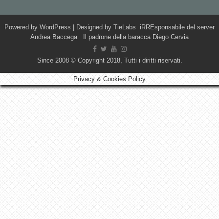
Powered by
WordPress
| Designed by
TieLabs
iRREsponsabile del server
Andrea Baccega Il padrone della baracca Diego Cervia
Since 2008 © Copyright 2018, Tutti i diritti riservati.
Privacy & Cookies Policy