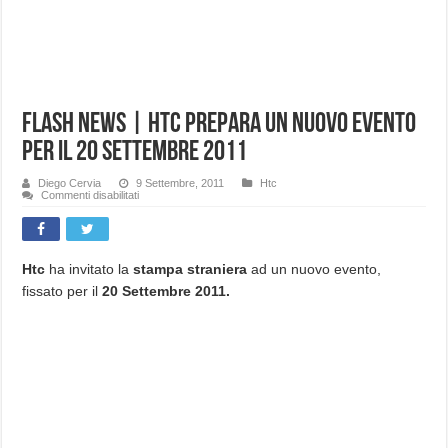
Flash News | Htc prepara un nuovo evento
per il 20 Settembre 2011
Diego Cervia
9 Settembre, 2011
Htc
su
Commenti disabilitati
Flash
News
|
Htc
prepara
un
Htc
ha invitato la
stampa straniera
ad un nuovo evento,
nuovo
fissato per il
20 Settembre 2011.
evento
per
il
20
Settembre
2011