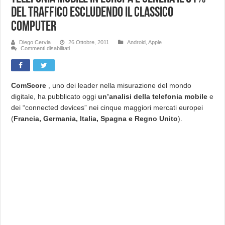
del traffico escludendo il classico
computer
Diego Cervia
26 Ottobre, 2011
Android
,
Apple
su
Commenti disabilitati
Apple
iOS
rappresenta
il
31%
della
ComScore
, uno dei leader nella misurazione del mondo
telefonia
digitale, ha pubblicato oggi
un’analisi della telefonia mobile
e
mobile
in
dei “connected devices” nei cinque maggiori mercati europei
Europa
e
(
Francia, Germania, Italia, Spagna e Regno Unito
).
genera
il
61%
del
traffico
escludendo
il
classico
computer