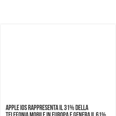
NUASI B2-1: trascrizione e riassunti AI per le tue riunioni e lezioni universitarie
Dashcam 70mai A810 Lite: Piccola, 4K e molto efficace. Ecco come va in strada
NON Crederai a quanta LUCE fa questa Lampada Letour! – RECENSIONE
Cecotec Millor, recensione della mountain bike elettrica biammortizzata.
Chi l’ha detto che gli Open-Ear suonano male? Recensione EarFun Clip 2
BENKS OMNIWARRIOR: Più di un semplice vetro temperato!
Brondi Amico Vero 4G: Focus su SOS, sicurezza e controllo da remoto.
Brondi Amico VERO 4G : Focus su SOS e comandi da remoto
Apple iOS rappresenta il 31% della
telefonia mobile in Europa e genera il 61%