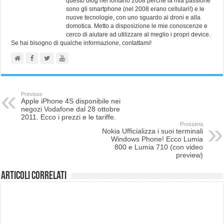
questo blog nel lontano 2008 perchè la mia passione
sono gli smartphone (nel 2008 erano cellulari!) e le
nuove tecnologie, con uno sguardo ai droni e alla
domotica. Metto a disposizione le mie conoscenze e
cerco di aiutare ad utilizzare al meglio i propri device.
Se hai bisogno di qualche informazione, contattami!
Previous
Apple iPhone 4S disponibile nei
negozi Vodafone dal 28 ottobre
2011. Ecco i prezzi e le tariffe.
Prossima
Nokia Ufficializza i suoi terminali
Windows Phone! Ecco Lumia
800 e Lumia 710 (con video
preview)
Articoli correlati