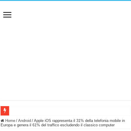
BASTA FATICARE! Questo robot tagliaerba lo appoggi e fa tutto lui! (Senza cav
Home
/
Android
/
Apple iOS rappresenta il 31% della telefonia mobile in
Europa e genera il 61% del traffico escludendo il classico computer
PULISCE e SI SVUOTA DA SOLA! UWANT V600: Aspirapolvere senza fili con