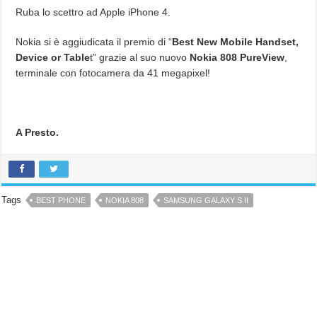
Ruba lo scettro ad Apple iPhone 4.
Nokia si è aggiudicata il premio di “
Best New Mobile Handset,
Device or Table
t” grazie al suo nuovo
Nokia 808 PureView
,
terminale con fotocamera da 41 megapixel!
A Presto.
Tags
BEST PHONE
NOKIA 808
SAMSUNG GALAXY S II