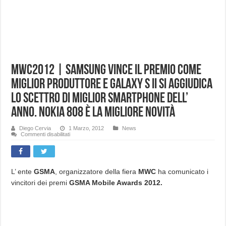
MWC2012 | Samsung vince il premio come
miglior produttore e Galaxy S II si aggiudica
lo scettro di miglior smartphone dell’
anno. Nokia 808 è la migliore novità
Diego Cervia
1 Marzo, 2012
News
su
Commenti disabilitati
MWC2012
|
Samsung
vince
il
premio
L’ ente
GSMA
, organizzatore della fiera
MWC
ha comunicato i
come
vincitori dei premi
GSMA Mobile Awards 2012.
miglior
produttore
e
Galaxy
S
II
si
aggiudica