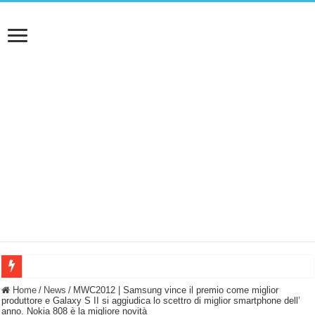
BASTA FATICARE! Questo robot tagliaerba lo appoggi e fa tutto lui! (Senza cav
Home
/
News
/
MWC2012 | Samsung vince il premio come miglior
produttore e Galaxy S II si aggiudica lo scettro di miglior smartphone dell’
anno. Nokia 808 è la migliore novità
PULISCE e SI SVUOTA DA SOLA! UWANT V600: Aspirapolvere senza fili con