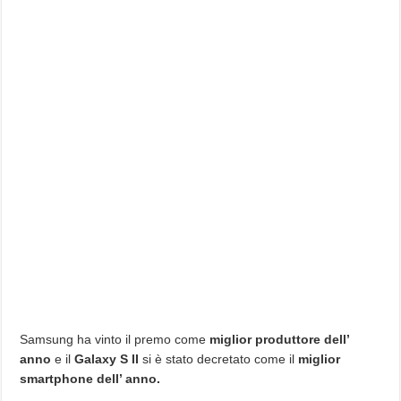
lo
scettro
di
miglior
smartphone
dell’
anno.
Nokia
808
è
la
migliore
novità
Samsung ha vinto il premo come
miglior produttore dell’
anno
e il
Galaxy S II
si è stato decretato come il
miglior
smartphone dell’ anno.