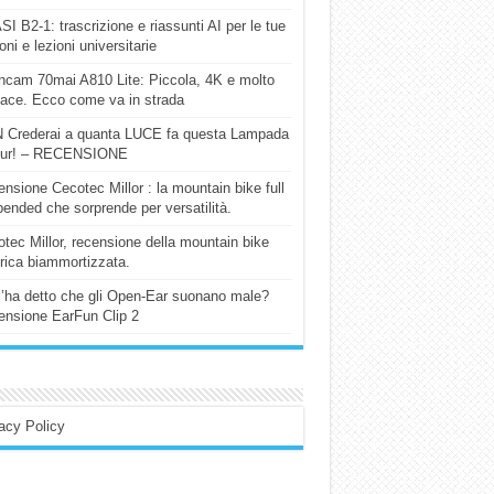
I B2-1: trascrizione e riassunti AI per le tue
ioni e lezioni universitarie
cam 70mai A810 Lite: Piccola, 4K e molto
cace. Ecco come va in strada
 Crederai a quanta LUCE fa questa Lampada
our! – RECENSIONE
nsione Cecotec Millor : la mountain bike full
ended che sorprende per versatilità.
tec Millor, recensione della mountain bike
trica biammortizzata.
l’ha detto che gli Open-Ear suonano male?
nsione EarFun Clip 2
acy Policy