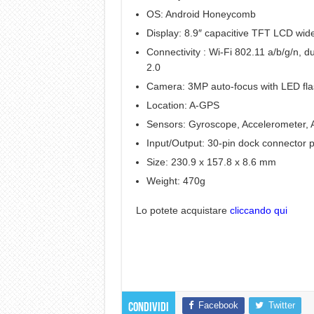
OS: Android Honeycomb
Display: 8.9″ capacitive TFT LCD wi
Connectivity : Wi-Fi 802.11 a/b/g/n, 
2.0
Camera: 3MP auto-focus with LED fla
Location: A-GPS
Sensors: Gyroscope, Accelerometer, 
Input/Output: 30-pin dock connector 
Size: 230.9 x 157.8 x 8.6 mm
Weight: 470g
Lo potete acquistare
cliccando qui
Facebook
Twitter
Condividi