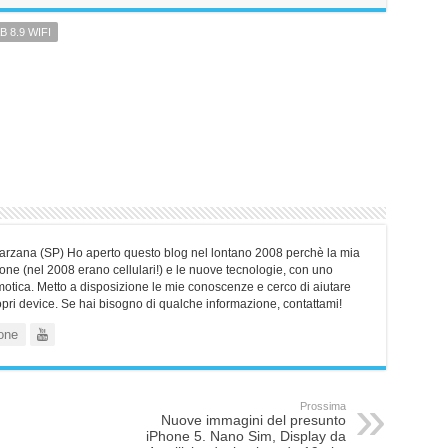
 8.9 WIFI
Sarzana (SP) Ho aperto questo blog nel lontano 2008 perchè la mia
ne (nel 2008 erano cellulari!) e le nuove tecnologie, con uno
motica. Metto a disposizione le mie conoscenze e cerco di aiutare
ropri device. Se hai bisogno di qualche informazione, contattami!
one
Prossima
Nuove immagini del presunto
iPhone 5. Nano Sim, Display da