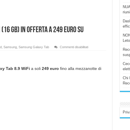
NUAS
riun
Dash
effi
(16 GB) in offerta a 249 euro su
NON
Let
su
id
,
Samsung
,
Samsung Galaxy Tab
Commenti disabilitati
Rece
Samsung
Galaxy
susp
Tab
8.9
Ceco
Wifi
(16
y Tab 8.9 WiFi
a soli
249 euro
fino alla mezzanotte di
elet
GB)
in
Chi 
offerta
a
Rece
249
euro
su
Expansys.
Priv