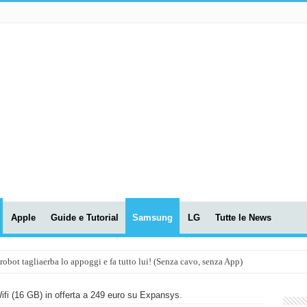
Apple
Guide e Tutorial
Samsung
LG
Tutte le News
t tagliaerba lo appoggi e fa tutto lui! (Senza cavo, senza App)
OLA! UWANT V600: Aspirapolvere senza fili con LASER VERDE!
i (16 GB) in offerta a 249 euro su Expansys.
assunti AI per le tue riunioni e lezioni universitarie