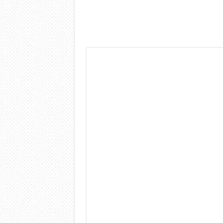
Dashcam 70mai A810 Lite: Pi
NON Crederai a quanta LU
Cecotec Millor, recensione 
Chi l’ha detto che gli Ope
BENKS OMNIWARRIOR: Più d
Brondi Amico Vero 4G: Focus
Brondi Amico VERO 4G : Fo