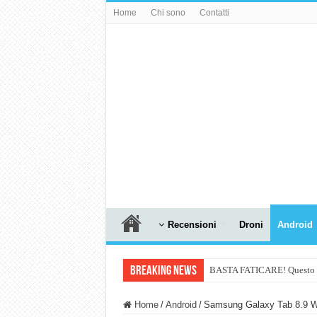
Home
Chi sono
Contatti
Recensioni
Droni
Android
Breaking News
BASTA FATICARE! Questo robo
PULISCE e SI SVUOTA DA S
Home
/
Android
/
Samsung Galaxy Tab 8.9 Wif
NUASI B2-1: trascrizione e ri