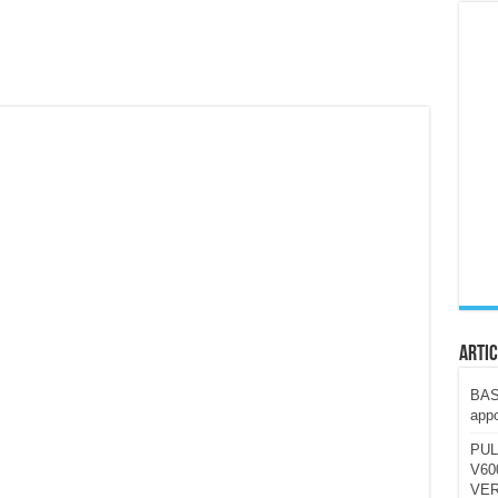
ccola, 4K e molto efficace. Ecco come va in strada
CE fa questa Lampada Letour! – RECENSIONE
della mountain bike elettrica biammortizzata.
n-Ear suonano male? Recensione EarFun Clip 2
i un semplice vetro temperato!
 su SOS, sicurezza e controllo da remoto.
cus su SOS e comandi da remoto
Artic
BAST
appo
PUL
V600
VER