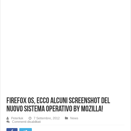
FireFox OS, ecco alcuni screenshot del
nuovo sistema operativo by Mozilla!
Peterliuk
7 Settembre, 2012
News
su
Commenti disabilitati
FireFox
OS,