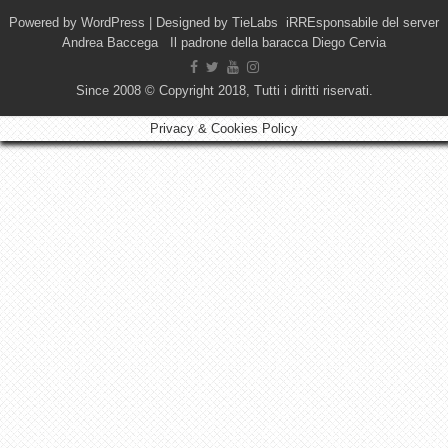
Powered by
WordPress
| Designed by
TieLabs
iRREsponsabile del server
Andrea Baccega Il padrone della baracca Diego Cervia
Since 2008 © Copyright 2018, Tutti i diritti riservati.
Privacy & Cookies Policy