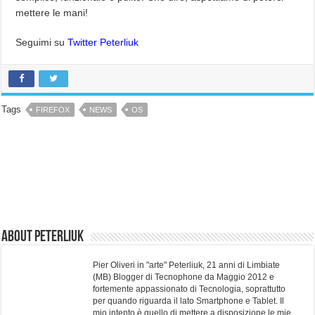
mettere le mani!
Seguimi su
Twitter Peterliuk
Tags
FIREFOX
NEWS
OS
About Peterliuk
Pier Oliveri in "arte" Peterliuk, 21 anni di Limbiate
(MB) Blogger di Tecnophone da Maggio 2012 e
fortemente appassionato di Tecnologia, soprattutto
per quando riguarda il lato Smartphone e Tablet. Il
mio intento è quello di mettere a disposizione le mie