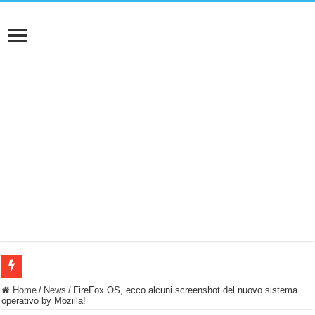
BASTA FATICARE! Questo robot tagliaerba lo appoggi e fa tutto lui! (Senza cav
Home
/
News
/
FireFox OS, ecco alcuni screenshot del nuovo sistema
operativo by Mozilla!
PULISCE e SI SVUOTA DA SOLA! UWANT V600: Aspirapolvere senza fili con