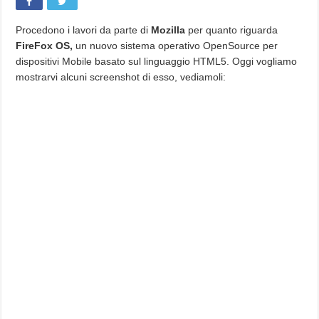
ecco
alcuni
screenshot
del
Procedono i lavori da parte di
Mozilla
per quanto riguarda
nuovo
FireFox OS,
un nuovo sistema operativo OpenSource per
sistema
operativo
dispositivi Mobile basato sul linguaggio HTML5. Oggi vogliamo
by
Mozilla!
mostrarvi alcuni screenshot di esso, vediamoli: