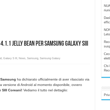
NUAS
riun
Dash
effi
NON
Let
Rece
.1.1 Jelly Bean per Samsung Galaxy SIII
susp
Ceco
elet
id
,
Galaxy S III
,
News
,
Samsung
,
Samsung Galaxy
Chi 
Rece
a
Samsung
ha dichiarato ufficialmente di aver rilasciato via
a versione di Android al momento disponibile, ovvero
SIII Coreani!
Vediamo il tutto nel dettaglio:
Priv