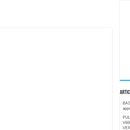
ccola, 4K e molto efficace. Ecco come va in strada
CE fa questa Lampada Letour! – RECENSIONE
della mountain bike elettrica biammortizzata.
n-Ear suonano male? Recensione EarFun Clip 2
i un semplice vetro temperato!
 su SOS, sicurezza e controllo da remoto.
cus su SOS e comandi da remoto
Artic
BAST
appo
PUL
V600
VER