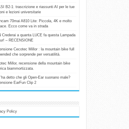
I B2-1: trascrizione e riassunti AI per le tue
ioni e lezioni universitarie
cam 70mai A810 Lite: Piccola, 4K e molto
cace. Ecco come va in strada
 Crederai a quanta LUCE fa questa Lampada
our! – RECENSIONE
nsione Cecotec Millor : la mountain bike full
ended che sorprende per versatilità.
tec Millor, recensione della mountain bike
trica biammortizzata.
l’ha detto che gli Open-Ear suonano male?
nsione EarFun Clip 2
acy Policy