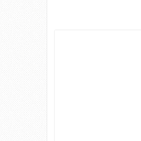
Dashcam 70mai A810 Lite: Pi
NON Crederai a quanta LU
Cecotec Millor, recensione 
Chi l’ha detto che gli Ope
BENKS OMNIWARRIOR: Più d
Brondi Amico Vero 4G: Focus
Brondi Amico VERO 4G : Fo