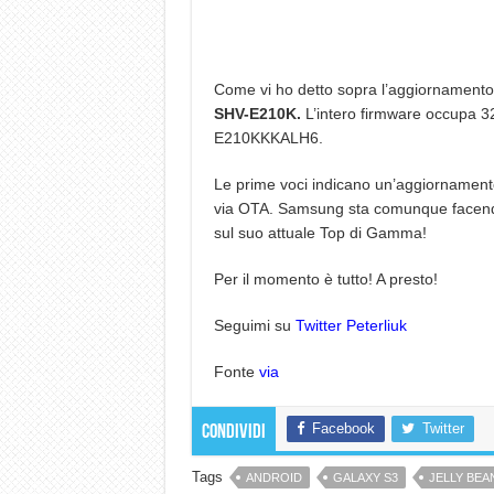
Come vi ho detto sopra l’aggiornamento 
SHV-E210K.
L’intero firmware occupa 323
E210KKKALH6.
Le prime voci indicano un’aggiornamento 
via OTA. Samsung sta comunque facendo 
sul suo attuale Top di Gamma!
Per il momento è tutto! A presto!
Seguimi su
Twitter Peterliuk
Fonte
via
Facebook
Twitter
Condividi
Tags
ANDROID
GALAXY S3
JELLY BEA