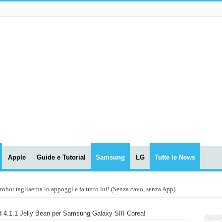
Apple
Guide e Tutorial
Samsung
LG
Tutte le News
t tagliaerba lo appoggi e fa tutto lui! (Senza cavo, senza App)
OLA! UWANT V600: Aspirapolvere senza fili con LASER VERDE!
 4.1.1 Jelly Bean per Samsung Galaxy SIII Corea!
assunti AI per le tue riunioni e lezioni universitarie