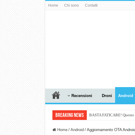
Home
Chi sono
Contatti
Recensioni
Droni
Android
Breaking News
BASTA FATICARE! Questo robo
PULISCE e SI SVUOTA DA S
Home
/
Android
/
Aggiornamento OTA Android
NUASI B2-1: trascrizione e ri