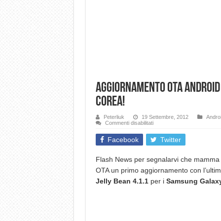
Aggiornamento OTA Android 4
Corea!
Peterliuk
19 Settembre, 2012
Andro
su
Commenti disabilitati
Aggiornamento
OTA
Facebook
Twitter
Android
4.1.1
Jelly
Bean
Flash News per segnalarvi che mamm
per
OTA un primo aggiornamento con l’ultim
Samsung
Galaxy
Jelly Bean 4.1.1
per i
Samsung Galaxy 
SIII
Corea!