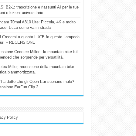
I B2-1: trascrizione e riassunti AI per le tue
ioni e lezioni universitarie
cam 70mai A810 Lite: Piccola, 4K e molto
cace. Ecco come va in strada
 Crederai a quanta LUCE fa questa Lampada
our! – RECENSIONE
nsione Cecotec Millor : la mountain bike full
ended che sorprende per versatilità.
tec Millor, recensione della mountain bike
trica biammortizzata.
l’ha detto che gli Open-Ear suonano male?
nsione EarFun Clip 2
acy Policy