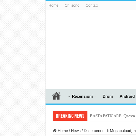
Home
Chi sono
Contatti
Recensioni
Droni
Android
Breaking News
BASTA FATICARE! Questo robo
PULISCE e SI SVUOTA DA S
Home
/
News
/
Dalle ceneri di Megapuload, n
NUASI B2-1: trascrizione e ri