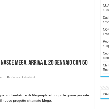
NUAS
riun
Dash
effi
NON
Let
Rece
susp
Ceco
elet
 nasce Mega. Arriva il 20 Gennaio con 50
Chi 
Rece
su
ws
Commenti disabilitati
Dalle
ceneri
di
Megapuload,
nasce
Priv
Mega.
ò pazzo
fondatore di Megaupload
, dopo le grane passate
Arriva
il nuovo progetto chiamato
Mega
.
il
20
Gennaio