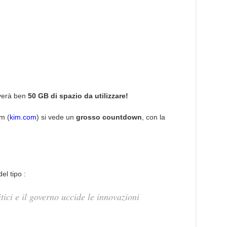
overà ben
50 GB di spazio da utilizzare!
m (
kim.com
) si vede un
grosso countdown
, con la
el tipo :
tici e il governo uccide le innovazioni