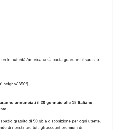
on le autorità Americane 🙂 basta guardare il suo sito…
″ height=”350″]
ranno annunciati il 20 gennaio alle 18 Italiane
,
ata.
pazio gratuito di 50 gb a disposizione per ogni utente.
do di ripristinare tutti gli account premium di