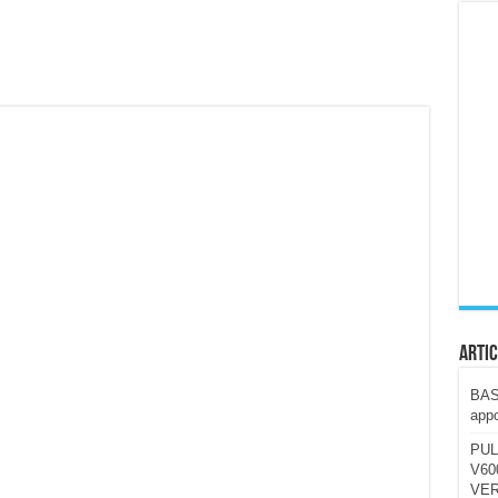
ccola, 4K e molto efficace. Ecco come va in strada
CE fa questa Lampada Letour! – RECENSIONE
della mountain bike elettrica biammortizzata.
n-Ear suonano male? Recensione EarFun Clip 2
i un semplice vetro temperato!
 su SOS, sicurezza e controllo da remoto.
cus su SOS e comandi da remoto
Artic
BAST
appo
PUL
V600
VER