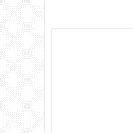
Dashcam 70mai A810 Lite: Pi
NON Crederai a quanta LU
Cecotec Millor, recensione 
Chi l’ha detto che gli Ope
BENKS OMNIWARRIOR: Più d
Brondi Amico Vero 4G: Focus
Brondi Amico VERO 4G : Fo