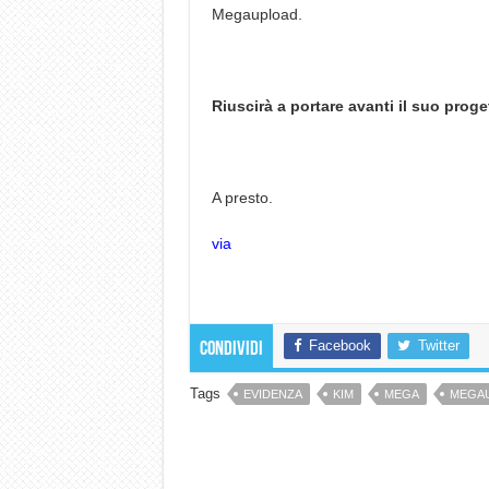
Megaupload.
Riuscirà a portare avanti il suo proge
A presto.
via
Facebook
Twitter
Condividi
Tags
EVIDENZA
KIM
MEGA
MEGA