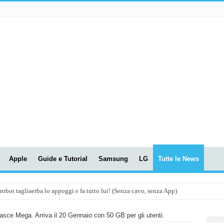
Apple
Guide e Tutorial
Samsung
LG
Tutte le News
t tagliaerba lo appoggi e fa tutto lui! (Senza cavo, senza App)
OLA! UWANT V600: Aspirapolvere senza fili con LASER VERDE!
asce Mega. Arriva il 20 Gennaio con 50 GB per gli utenti.
assunti AI per le tue riunioni e lezioni universitarie