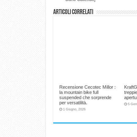
Articoli correlati
Recensione Cecotec Millor :
KraftG
la mountain bike full
trepp
suspended che sorprende
apertu
per versatilità.
5 Gen
1 Giugno, 2026