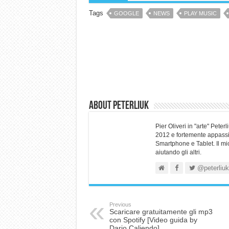
Tags
GOOGLE
NEWS
PLAY MUSIC
About Peterliuk
Pier Oliveri in "arte" Pet
2012 e fortemente appassio
Smartphone e Tablet. Il mi
aiutando gli altri.
@peterliuk
Previous
Scaricare gratuitamente gli mp3
con Spotify [Video guida by
Dario Caliendo]