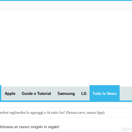
Apple
Guide e Tutorial
Samsung
LG
Tutte le News
t tagliaerba lo appoggi e fa tutto lui! (Senza cavo, senza App)
OLA! UWANT V600: Aspirapolvere senza fili con LASER VERDE!
timana un nuovo singolo in regalo!
assunti AI per le tue riunioni e lezioni universitarie