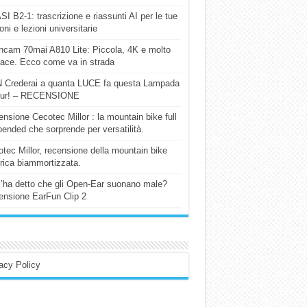
I B2-1: trascrizione e riassunti AI per le tue
ioni e lezioni universitarie
cam 70mai A810 Lite: Piccola, 4K e molto
cace. Ecco come va in strada
 Crederai a quanta LUCE fa questa Lampada
our! – RECENSIONE
nsione Cecotec Millor : la mountain bike full
ended che sorprende per versatilità.
tec Millor, recensione della mountain bike
trica biammortizzata.
l’ha detto che gli Open-Ear suonano male?
nsione EarFun Clip 2
acy Policy