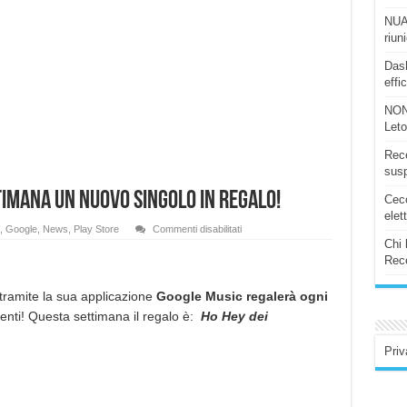
NUAS
riun
Dash
effi
NON
Let
Rece
susp
timana un nuovo singolo in regalo!
Ceco
elet
su
,
Google
,
News
,
Play Store
Commenti disabilitati
Google
Chi 
Play
Rece
Music:
ogni
settimana
un
 tramite la sua applicazione
Google Music regalerà ogni
nuovo
tenti! Questa settimana il regalo è:
Ho Hey dei
singolo
in
regalo!
Priv