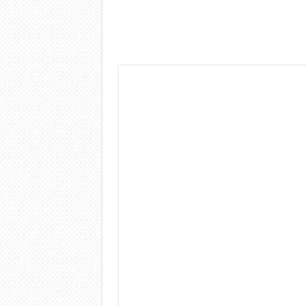
Dashcam 70mai A810 Lite: Pi
NON Crederai a quanta LU
Cecotec Millor, recensione 
Chi l’ha detto che gli Ope
BENKS OMNIWARRIOR: Più d
Brondi Amico Vero 4G: Focus
Brondi Amico VERO 4G : Fo