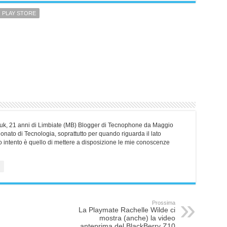
PLAY STORE
erliuk, 21 anni di Limbiate (MB) Blogger di Tecnophone da Maggio
nato di Tecnologia, soprattutto per quando riguarda il lato
o intento è quello di mettere a disposizione le mie conoscenze
Prossima
La Playmate Rachelle Wilde ci
mostra (anche) la video
anteprima del BlackBerry Z10