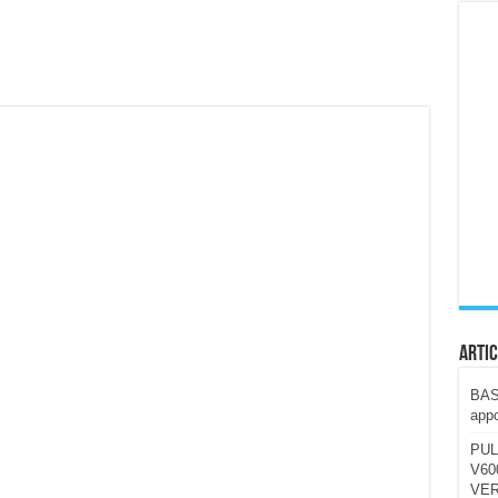
ccola, 4K e molto efficace. Ecco come va in strada
CE fa questa Lampada Letour! – RECENSIONE
della mountain bike elettrica biammortizzata.
n-Ear suonano male? Recensione EarFun Clip 2
i un semplice vetro temperato!
 su SOS, sicurezza e controllo da remoto.
cus su SOS e comandi da remoto
Artic
BAST
appo
PUL
V600
VER