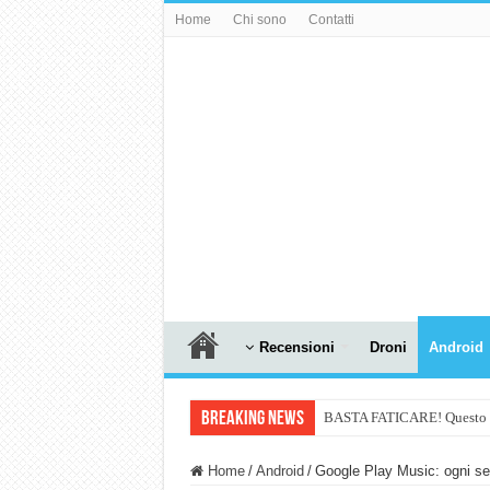
Home
Chi sono
Contatti
Recensioni
Droni
Android
Breaking News
BASTA FATICARE! Questo robo
PULISCE e SI SVUOTA DA S
Home
/
Android
/
Google Play Music: ogni set
NUASI B2-1: trascrizione e ri