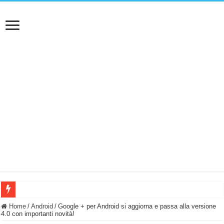
BASTA FATICARE! Questo robot tagliaerba lo appoggi e fa tutto lui! (Senza cav
Home
/
Android
/
Google + per Android si aggiorna e passa alla versione
4.0 con importanti novità!
PULISCE e SI SVUOTA DA SOLA! UWANT V600: Aspirapolvere senza fili con