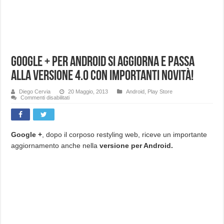
Google + per Android si aggiorna e passa
alla versione 4.0 con importanti novità!
Diego Cervia
20 Maggio, 2013
Android
,
Play Store
su
Commenti disabilitati
Google
+
per
Android
si
aggiorna
Google +
, dopo il corposo restyling web, riceve un importante
e
aggiornamento anche nella
versione per Android.
passa
alla
versione
4.0
con
importanti
novità!