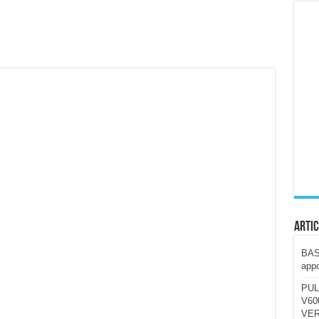
ccola, 4K e molto efficace. Ecco come va in strada
CE fa questa Lampada Letour! – RECENSIONE
della mountain bike elettrica biammortizzata.
n-Ear suonano male? Recensione EarFun Clip 2
i un semplice vetro temperato!
 su SOS, sicurezza e controllo da remoto.
cus su SOS e comandi da remoto
Artic
BAST
appo
PUL
V600
VER