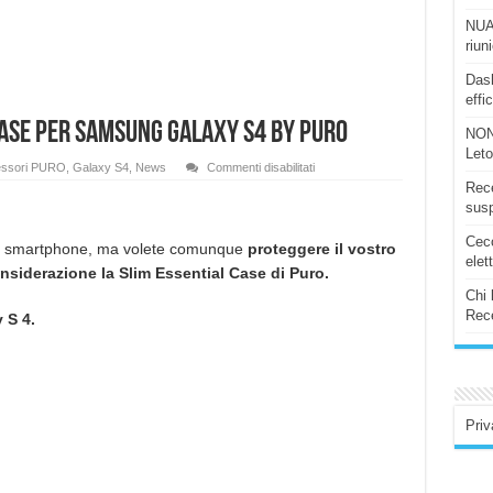
NUAS
riun
Dash
effi
Case per Samsung Galaxy S4 by Puro
NON
Let
su
ssori PURO
,
Galaxy S4
,
News
Commenti disabilitati
Recensione
Rece
Slim
Essential
susp
Case
per
Ceco
Samsung
tro smartphone, ma volete comunque
proteggere il vostro
Galaxy
elet
nsiderazione la Slim Essential Case di Puro.
S4
by
Chi 
Puro
Rece
 S 4.
Priv