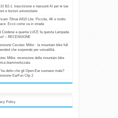
I B2-1: trascrizione e riassunti AI per le tue
ioni e lezioni universitarie
cam 70mai A810 Lite: Piccola, 4K e molto
cace. Ecco come va in strada
 Crederai a quanta LUCE fa questa Lampada
our! – RECENSIONE
nsione Cecotec Millor : la mountain bike full
ended che sorprende per versatilità.
tec Millor, recensione della mountain bike
trica biammortizzata.
l’ha detto che gli Open-Ear suonano male?
nsione EarFun Clip 2
acy Policy