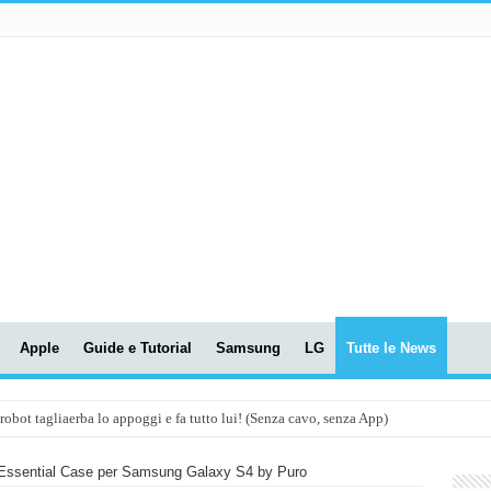
Apple
Guide e Tutorial
Samsung
LG
Tutte le News
t tagliaerba lo appoggi e fa tutto lui! (Senza cavo, senza App)
OLA! UWANT V600: Aspirapolvere senza fili con LASER VERDE!
Essential Case per Samsung Galaxy S4 by Puro
assunti AI per le tue riunioni e lezioni universitarie