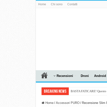
Home
Chi sono
Contatti
Recensioni
Droni
Android
Breaking News
BASTA FATICARE! Questo robo
PULISCE e SI SVUOTA DA S
Home
/
Accessori PURO
/
Recensione Slim 
NUASI B2-1: trascrizione e ri