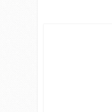
Dashcam 70mai A810 Lite: Pi
NON Crederai a quanta LU
Cecotec Millor, recensione 
Chi l’ha detto che gli Ope
BENKS OMNIWARRIOR: Più d
Brondi Amico Vero 4G: Focus
Brondi Amico VERO 4G : Fo