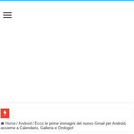
BASTA FATICARE! Questo robot tagliaerba lo appoggi e fa tutto lui! (Senza cav
Home
/
Android
/
Ecco le prime immagini del nuovo Gmail per Android,
assieme a Calendario, Galleria e Orologio!
PULISCE e SI SVUOTA DA SOLA! UWANT V600: Aspirapolvere senza fili con