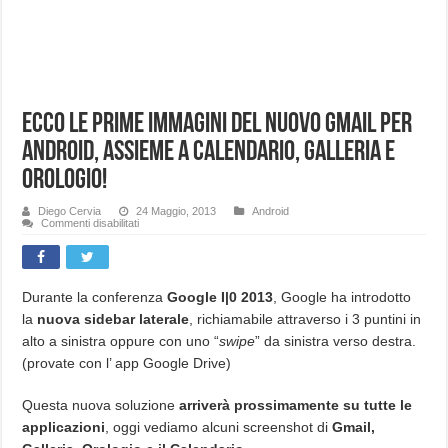
Ecco le prime immagini del nuovo Gmail per
Android, assieme a Calendario, Galleria e
Orologio!
Diego Cervia
24 Maggio, 2013
Android
su
Commenti disabilitati
Ecco
le
prime
immagini
del
nuovo
Durante la conferenza
Google I|0 2013
, Google ha introdotto
Gmail
la
nuova sidebar laterale
, richiamabile attraverso i 3 puntini in
per
Android,
alto a sinistra oppure con uno “
swipe
” da sinistra verso destra.
assieme
a
(provate con l’ app Google Drive)
Calendario,
Galleria
e
Orologio!
Questa nuova soluzione
arriverà prossimamente su tutte le
applicazioni
, oggi vediamo alcuni screenshot di
Gmail,