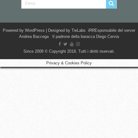
Powered by
WordPress
| Designed by
TieLabs
iRREsponsabile del server
Andrea Baccega Il padrone della baracca Diego Cervia
Since 2008 © Copyright 2018, Tutti i diritti riservati.
Privacy & Cookies Policy