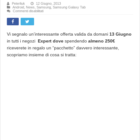
Peterliuk
12 Giugno, 2013
Android
,
News
,
Samsung
,
Samsung Galaxy Tab
su
Commenti disabilitati
Nuova
promozione
Expert:
spendi
almeno
250€
Vi segnalo un’interessante offerta valida da domani
13 Giugno
ed
in tutti i negozi
Expert dove
spendendo
almeno 250€
in
regalo
riceverete in regalo un “pacchetto” davvero interessante,
avrai
l’
scopriamo insieme di cosa si tratta:
“Explorer
Tablet”