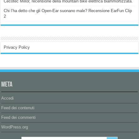
Cecotec Millor, recensione della mountain bike elettrica biammortizzata.
Chi l’ha detto che gli Open-Ear suonano male? Recensione EarFun Clip
2
Privacy Policy
Meta
Accedi
Feed dei contenuti
Feed dei commenti
WordPress.org