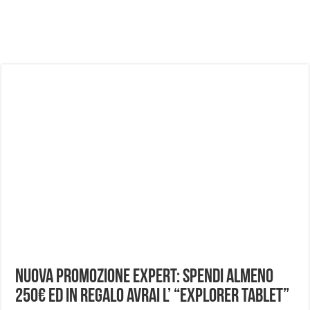
NUASI B2-1: trascrizione e riassunti AI per le tue riunioni e lezioni universitarie
Dashcam 70mai A810 Lite: Piccola, 4K e molto efficace. Ecco come va in strada
NON Crederai a quanta LUCE fa questa Lampada Letour! – RECENSIONE
Cecotec Millor, recensione della mountain bike elettrica biammortizzata.
Chi l’ha detto che gli Open-Ear suonano male? Recensione EarFun Clip 2
BENKS OMNIWARRIOR: Più di un semplice vetro temperato!
Brondi Amico Vero 4G: Focus su SOS, sicurezza e controllo da remoto.
Brondi Amico VERO 4G : Focus su SOS e comandi da remoto
Nuova promozione Expert: spendi almeno
250€ ed in regalo avrai l’ “Explorer Tablet”