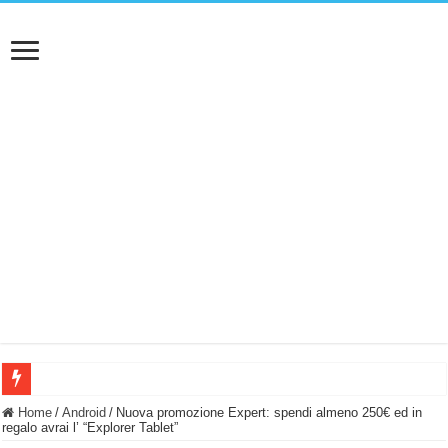
BASTA FATICARE! Questo robot tagliaerba lo appoggi e fa tutto lui! (Senza cav
Home
/
Android
/
Nuova promozione Expert: spendi almeno 250€ ed in
regalo avrai l’ “Explorer Tablet”
PULISCE e SI SVUOTA DA SOLA! UWANT V600: Aspirapolvere senza fili con