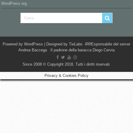
WordPress.org
Powered by
WordPress
| Designed by
TieLabs
iRREsponsabile del server
Andrea Baccega Il padrone della baracca Diego Cervia
Since 2008 © Copyright 2018, Tutti i diritti riservati.
Privacy & Cookies Policy