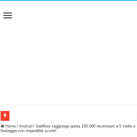
BASTA FATICARE! Questo robot tagliaerba lo appoggi e fa tutto lui! (Senza cav
Home
/
Android
/
Swiftkey raggiunge quota 150.000 recensioni a 5 stelle e
festeggia con imperdibili sconti!
PULISCE e SI SVUOTA DA SOLA! UWANT V600: Aspirapolvere senza fili con