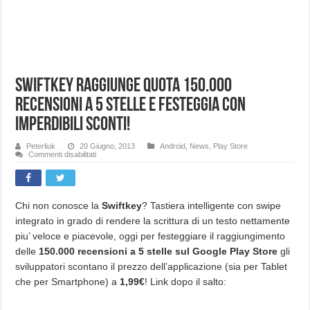
Swiftkey raggiunge quota 150.000
recensioni a 5 stelle e festeggia con
imperdibili sconti!
Peterliuk
20 Giugno, 2013
Android
,
News
,
Play Store
su
Commenti disabilitati
Swiftkey
raggiunge
quota
150.000
recensioni
a
Chi non conosce la
Swiftkey
? Tastiera intelligente con swipe
5
integrato in grado di rendere la scrittura di un testo nettamente
stelle
e
piu’ veloce e piacevole, oggi per festeggiare il raggiungimento
festeggia
con
delle
150.000 recensioni a 5 stelle sul Google Play Store
gli
imperdibili
sconti!
sviluppatori scontano il prezzo dell’applicazione (sia per Tablet
che per Smartphone) a
1,99€
! Link dopo il salto: