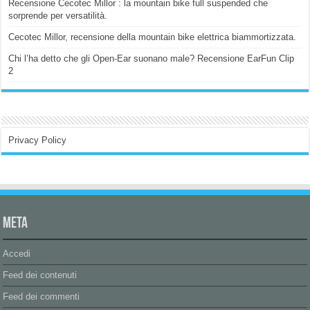
Recensione Cecotec Millor : la mountain bike full suspended che
sorprende per versatilità.
Cecotec Millor, recensione della mountain bike elettrica biammortizzata.
Chi l’ha detto che gli Open-Ear suonano male? Recensione EarFun Clip
2
Privacy Policy
Meta
Accedi
Feed dei contenuti
Feed dei commenti