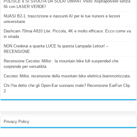
PULISCE e SI SVUOTA DA SOLA! UWANT V600: Aspirapolvere senza
fili con LASER VERDE!
NUASI B2-1: trascrizione e riassunti AI per le tue riunioni e lezioni
universitarie
Dashcam 70mai A810 Lite: Piccola, 4K e molto efficace. Ecco come va
in strada
NON Crederai a quanta LUCE fa questa Lampada Letour! –
RECENSIONE
Recensione Cecotec Millor : la mountain bike full suspended che
sorprende per versatilità.
Cecotec Millor, recensione della mountain bike elettrica biammortizzata.
Chi l’ha detto che gli Open-Ear suonano male? Recensione EarFun Clip
2
Privacy Policy