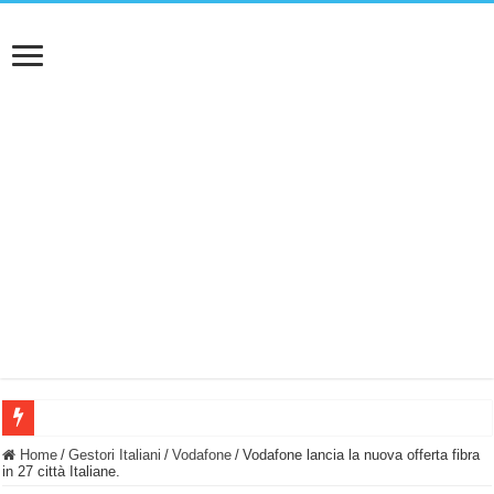
BASTA FATICARE! Questo robot tagliaerba lo appoggi e fa tutto lui! (Senza cav
Home
/
Gestori Italiani
/
Vodafone
/
Vodafone lancia la nuova offerta fibra
in 27 città Italiane.
PULISCE e SI SVUOTA DA SOLA! UWANT V600: Aspirapolvere senza fili con