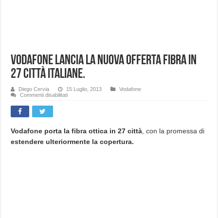
Vodafone lancia la nuova offerta fibra in
27 città Italiane.
Diego Cervia
15 Luglio, 2013
Vodafone
su
Commenti disabilitati
Vodafone
lancia
la
nuova
offerta
fibra
Vodafone porta la fibra ottica in 27 città
, con la promessa di
in
estendere ulteriormente la copertura.
27
città
Italiane.