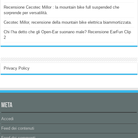
Recensione Cecotec Millor : la mountain bike full suspended che
sorprende per versatilità.
Cecotec Millor, recensione della mountain bike elettrica biammortizzata.
Chi l’ha detto che gli Open-Ear suonano male? Recensione EarFun Clip
2
Privacy Policy
Meta
Accedi
Feed dei contenuti
Feed dei commenti