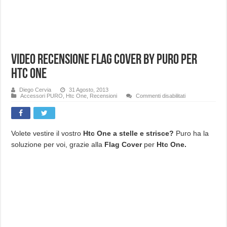
Video recensione Flag Cover by Puro per
Htc One
Diego Cervia
31 Agosto, 2013
su
Accessori PURO
,
Htc One
,
Recensioni
Commenti disabilitati
Video
recensione
Flag
Cover
by
Puro
Volete vestire il vostro
Htc One a stelle e strisce?
Puro ha la
per
soluzione per voi, grazie alla
Flag Cover
per
Htc One.
Htc
One