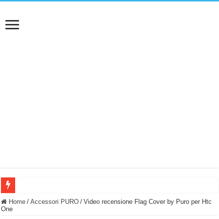
BASTA FATICARE! Questo robot tagliaerba lo appoggi e fa tutto lui! (Senza cav
Home
/
Accessori PURO
/
Video recensione Flag Cover by Puro per Htc
One
PULISCE e SI SVUOTA DA SOLA! UWANT V600: Aspirapolvere senza fili con