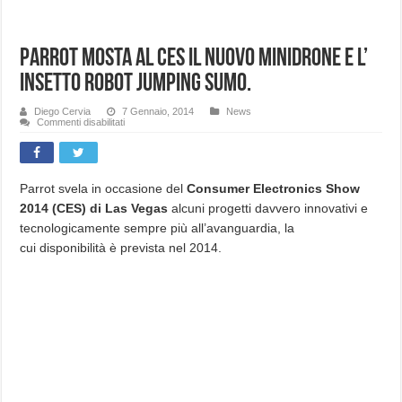
Parrot mosta al CES il nuovo MiniDrone e l’
insetto robot Jumping Sumo.
Diego Cervia
7 Gennaio, 2014
News
su
Commenti disabilitati
Parrot
mosta
al
CES
il
nuovo
Parrot svela in occasione del
Consumer Electronics Show
MiniDrone
2014 (CES) di Las Vegas
alcuni progetti davvero innovativi e
e
l’
tecnologicamente sempre più all’avanguardia, la
insetto
robot
cui disponibilità è prevista nel 2014.
Jumping
Sumo.