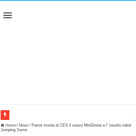
BASTA FATICARE! Questo robot tagliaerba lo appoggi e fa tutto lui! (Senza cav
Home
/
News
/
Parrot mosta al CES il nuovo MiniDrone e l’ insetto robot
Jumping Sumo.
PULISCE e SI SVUOTA DA SOLA! UWANT V600: Aspirapolvere senza fili con