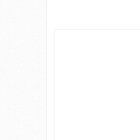
Dashcam 70mai A810 Lite: Pi
NON Crederai a quanta LU
Cecotec Millor, recensione 
Chi l’ha detto che gli Ope
BENKS OMNIWARRIOR: Più d
Brondi Amico Vero 4G: Focus
Brondi Amico VERO 4G : Fo