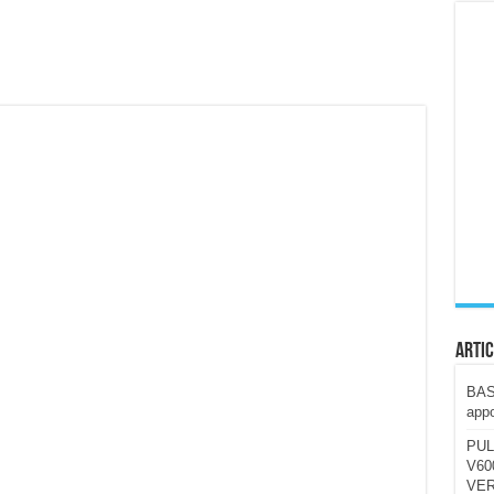
ccola, 4K e molto efficace. Ecco come va in strada
CE fa questa Lampada Letour! – RECENSIONE
della mountain bike elettrica biammortizzata.
n-Ear suonano male? Recensione EarFun Clip 2
i un semplice vetro temperato!
 su SOS, sicurezza e controllo da remoto.
cus su SOS e comandi da remoto
Artic
BAST
appo
PUL
V600
VER