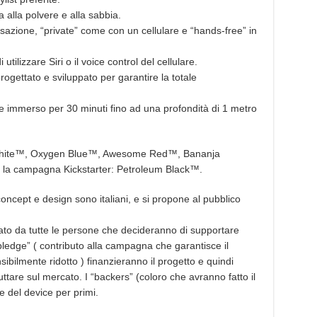
alla polvere e alla sabbia.
zione, “private” come con un cellulare e “hands-free” in
izzare Siri o il voice control del cellulare.
gettato e sviluppato per garantire la totale
immerso per 30 minuti fino ad una profondità di 1 metro
al White™, Oxygen Blue™, Awesome Red™, Bananja
r la campagna Kickstarter: Petroleum Black™.
ncept e design sono italiani, e si propone al pubblico
to da tutte le persone che decideranno di supportare
pledge” ( contributo alla campagna che garantisce il
ibilmente ridotto ) finanzieranno il progetto e quindi
tare sul mercato. I “backers” (coloro che avranno fatto il
 del device per primi.