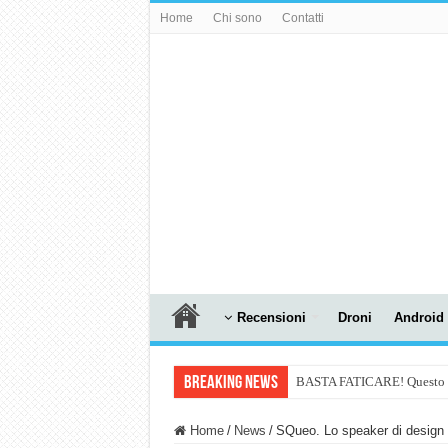
Home
Chi sono
Contatti
Recensioni
Droni
Android
Breaking News
BASTA FATICARE! Questo robo
PULISCE e SI SVUOTA DA S
Home
/
News
/
SQueo. Lo speaker di design i
NUASI B2-1: trascrizione e ri