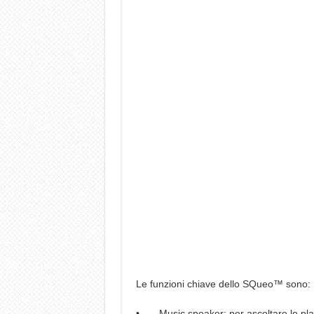
Le funzioni chiave dello SQueo™ sono:
• Music speaker: per ascoltare le playl