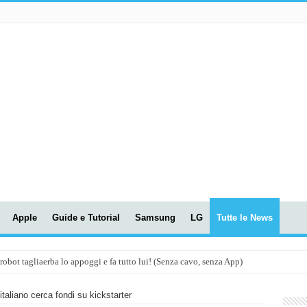
Apple
Guide e Tutorial
Samsung
LG
Tutte le News
t tagliaerba lo appoggi e fa tutto lui! (Senza cavo, senza App)
OLA! UWANT V600: Aspirapolvere senza fili con LASER VERDE!
taliano cerca fondi su kickstarter
assunti AI per le tue riunioni e lezioni universitarie