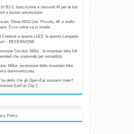
I B2-1: trascrizione e riassunti AI per le tue
ioni e lezioni universitarie
cam 70mai A810 Lite: Piccola, 4K e molto
cace. Ecco come va in strada
 Crederai a quanta LUCE fa questa Lampada
our! – RECENSIONE
nsione Cecotec Millor : la mountain bike full
ended che sorprende per versatilità.
tec Millor, recensione della mountain bike
trica biammortizzata.
l’ha detto che gli Open-Ear suonano male?
nsione EarFun Clip 2
acy Policy