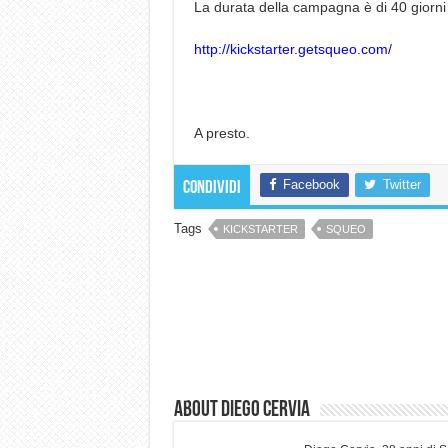
La durata della campagna è di 40 giorni e
http://kickstarter.getsqueo.com/
A presto.
Facebook
Twitter
Condividi
Tags
KICKSTARTER
SQUEO
About Diego Cervia