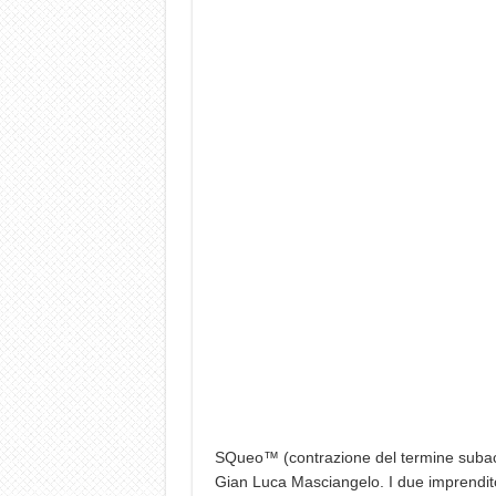
SQueo™ (contrazione del termine subac-q
Gian Luca Masciangelo. I due imprendito