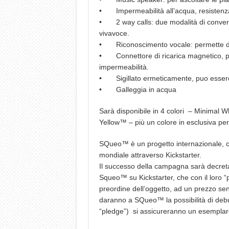
• Impermeabilità all’acqua, resistenza 
• 2 way calls: due modalità di conversa
vivavoce.
• Riconoscimento vocale: permette di util
• Connettore di ricarica magnetico, pro
impermeabilità.
• Sigillato ermeticamente, puo essere 
• Galleggia in acqua
Sarà disponibile in 4 colori – Minim
Yellow™ – più un colore in esclusiva pe
SQueo™ è un progetto internazionale, co
mondiale attraverso Kickstarter.
Il successo della campagna sarà decreta
Squeo™ su Kickstarter, che con il loro “
preordine dell’oggetto, ad un prezzo sens
daranno a SQueo™ la possibilità di debut
“pledge”) si assicureranno un esemplare