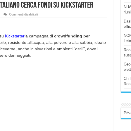
 italiano cerca fondi su kickstarter
NUAS
riun
su
Commenti disabilitati
SQueo.
Dash
Lo
speaker
effi
di
design
italiano
NON
 su
Kickstarter
la campagna di
crowdfunding per
cerca
Let
bile, resistente all’acqua, alla polvere e alla sabbia, ideato
fondi
su
ceverne, anche in situazioni e ambienti “ostili”, dove i
kickstarter
Rece
bero danneggiati.
susp
Ceco
elet
Chi 
Rece
Priv