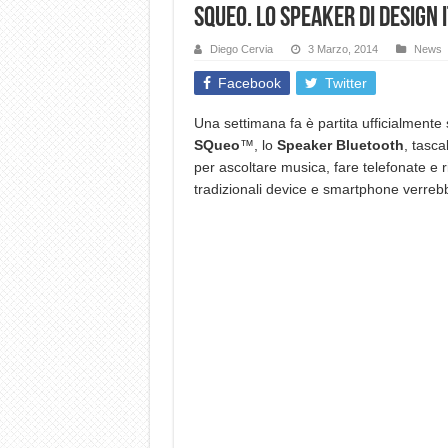
SQueo. Lo speaker di design
Diego Cervia
3 Marzo, 2014
News
Facebook
Twitter
Una settimana fa è partita ufficialmente
SQueo
™, lo
Speaker Bluetooth
, tasca
per ascoltare musica, fare telefonate e ri
tradizionali device e smartphone verreb