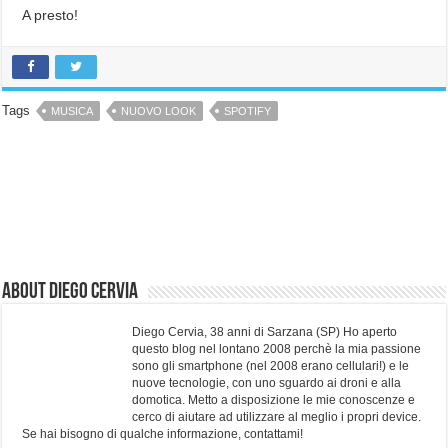
A presto!
Tags
MUSICA
NUOVO LOOK
SPOTIFY
About Diego Cervia
Diego Cervia, 38 anni di Sarzana (SP) Ho aperto
questo blog nel lontano 2008 perchè la mia passione
sono gli smartphone (nel 2008 erano cellulari!) e le
nuove tecnologie, con uno sguardo ai droni e alla
domotica. Metto a disposizione le mie conoscenze e
cerco di aiutare ad utilizzare al meglio i propri device.
Se hai bisogno di qualche informazione, contattami!