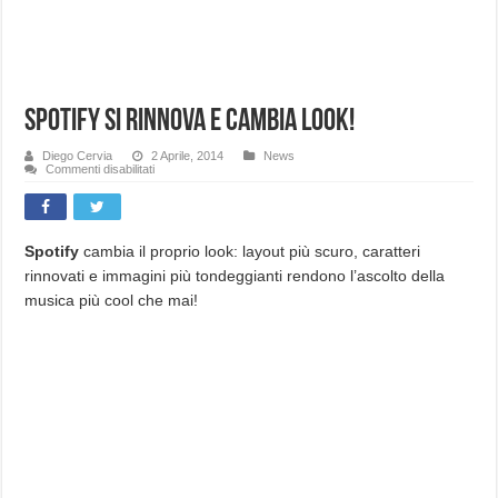
Spotify si rinnova e cambia look!
Diego Cervia
2 Aprile, 2014
News
su
Commenti disabilitati
Spotify
si
rinnova
e
cambia
look!
Spotify
cambia il proprio look: layout più scuro, caratteri
rinnovati e immagini più tondeggianti rendono l’ascolto della
musica più cool che mai!