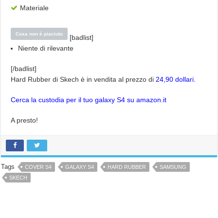
Materiale
Cosa non è piaciuto
[badlist]
Niente di rilevante
[/badlist]
Hard Rubber di Skech è in vendita al prezzo di
24,90 dollari.
Cerca la custodia per il tuo galaxy S4 su amazon.it
A presto!
Tags
COVER S4
GALAXY S4
HARD RUBBER
SAMSUNG
SKECH