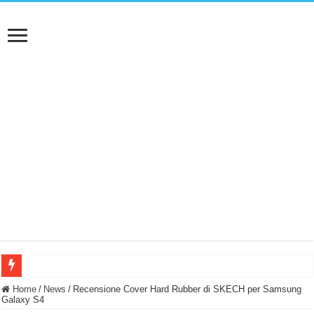
BASTA FATICARE! Questo robot tagliaerba lo appoggi e fa tutto lui! (Senza cav
Home
/
News
/
Recensione Cover Hard Rubber di SKECH per Samsung
Galaxy S4
PULISCE e SI SVUOTA DA SOLA! UWANT V600: Aspirapolvere senza fili con