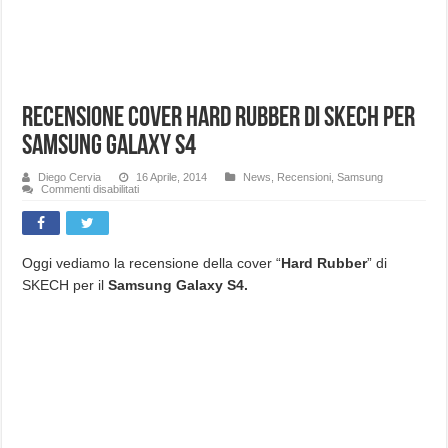
Recensione Cover Hard Rubber di SKECH per
Samsung Galaxy S4
Diego Cervia
16 Aprile, 2014
News
,
Recensioni
,
Samsung
su
Commenti disabilitati
Recensione
Cover
Hard
Rubber
di
SKECH
Oggi vediamo la recensione della cover “
Hard Rubber
” di
per
SKECH per il
Samsung Galaxy S4.
Samsung
Galaxy
S4