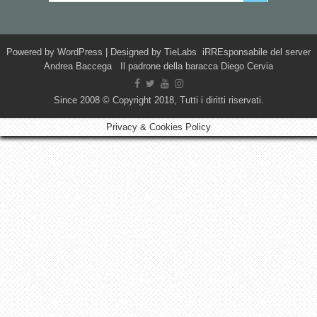
Powered by
WordPress
| Designed by
TieLabs
iRREsponsabile del server
Andrea Baccega Il padrone della baracca Diego Cervia
Since 2008 © Copyright 2018, Tutti i diritti riservati.
Privacy & Cookies Policy