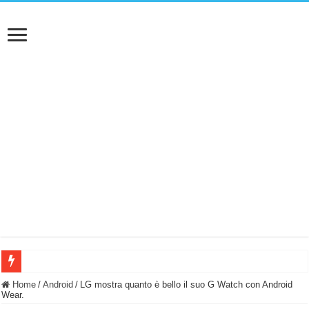
BASTA FATICARE! Questo robot tagliaerba lo appoggi e fa tutto lui! (Senza cav
Home
/
Android
/
LG mostra quanto è bello il suo G Watch con Android
Wear.
PULISCE e SI SVUOTA DA SOLA! UWANT V600: Aspirapolvere senza fili con