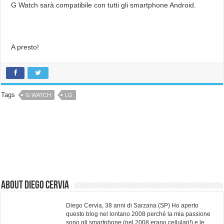
G Watch sarà compatibile con tutti gli smartphone Android.
A presto!
Tags
G WATCH
LG
About Diego Cervia
Diego Cervia, 38 anni di Sarzana (SP) Ho aperto
questo blog nel lontano 2008 perchè la mia passione
sono gli smartphone (nel 2008 erano cellulari!) e le