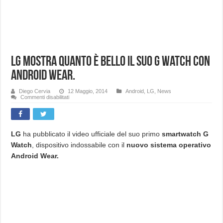
LG mostra quanto è bello il suo G Watch con
Android Wear.
Diego Cervia
12 Maggio, 2014
Android
,
LG
,
News
su
Commenti disabilitati
LG
mostra
quanto
è
bello
il
LG
ha pubblicato il video ufficiale del suo primo
smartwatch G
suo
Watch
, dispositivo indossabile con il
nuovo sistema operativo
G
Watch
Android Wear.
con
Android
Wear.