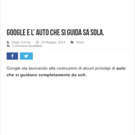
Google e l’ auto che si guida sa sola.
Diego Cervia
29 Maggio, 2014
News
su
Commenti disabilitati
Google
e
l’
auto
che
si
Google sta lavorando alla costruzioni di alcuni prototipi di
auto
guida
che si guidano completamente da soli.
sa
sola.