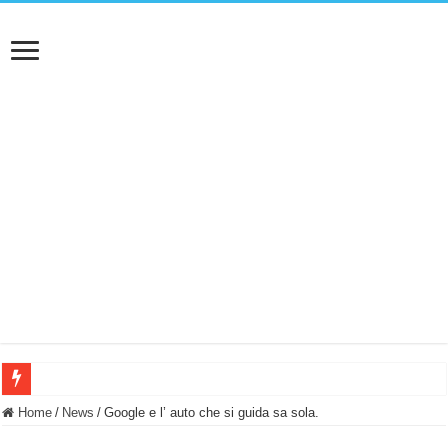
BASTA FATICARE! Questo robot tagliaerba lo appoggi e fa tutto lui! (Senza cav
Home
/
News
/
Google e l’ auto che si guida sa sola.
PULISCE e SI SVUOTA DA SOLA! UWANT V600: Aspirapolvere senza fili con