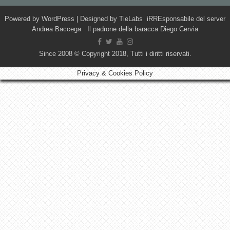
Powered by
WordPress
| Designed by
TieLabs
iRREsponsabile del server
Andrea Baccega Il padrone della baracca Diego Cervia
Since 2008 © Copyright 2018, Tutti i diritti riservati.
Privacy & Cookies Policy