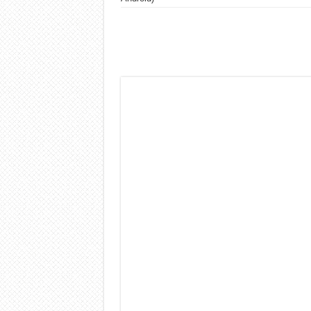
Dashcam 70mai A810 Lite: Pi
NON Crederai a quanta LU
Cecotec Millor, recensione 
Chi l’ha detto che gli Ope
BENKS OMNIWARRIOR: Più d
Brondi Amico Vero 4G: Focus
Brondi Amico VERO 4G : Fo