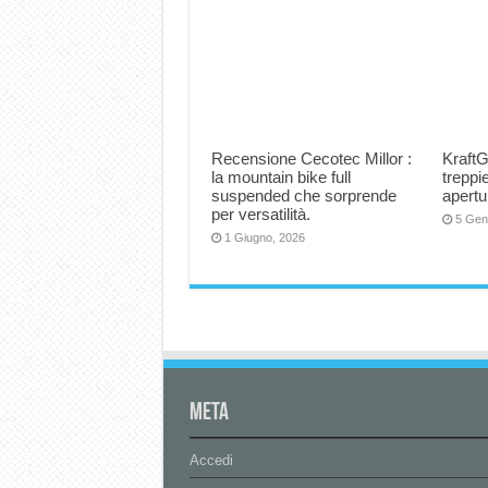
Recensione Cecotec Millor :
KraftG
la mountain bike full
trepp
suspended che sorprende
apertu
per versatilità.
5 Gen
1 Giugno, 2026
Meta
Accedi