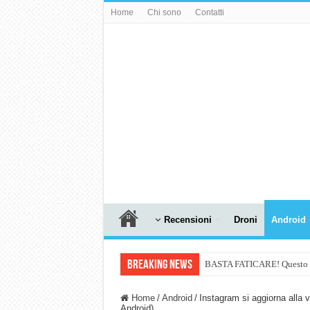
Home
Chi sono
Contatti
Recensioni
Droni
Android
Breaking News
BASTA FATICARE! Questo robo
PULISCE e SI SVUOTA DA S
Home
/
Android
/
Instagram si aggiorna alla 
Android)
NUASI B2-1: trascrizione e ri