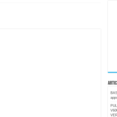
ccola, 4K e molto efficace. Ecco come va in strada
CE fa questa Lampada Letour! – RECENSIONE
della mountain bike elettrica biammortizzata.
n-Ear suonano male? Recensione EarFun Clip 2
i un semplice vetro temperato!
 su SOS, sicurezza e controllo da remoto.
cus su SOS e comandi da remoto
Artic
BAST
appo
PUL
V600
VER