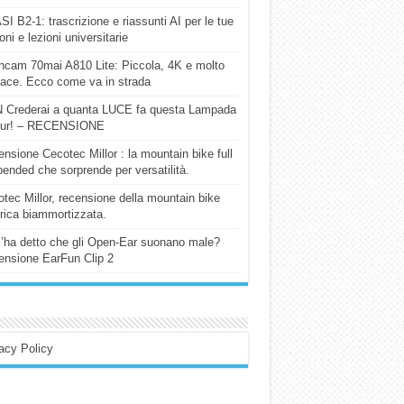
I B2-1: trascrizione e riassunti AI per le tue
ioni e lezioni universitarie
cam 70mai A810 Lite: Piccola, 4K e molto
cace. Ecco come va in strada
 Crederai a quanta LUCE fa questa Lampada
our! – RECENSIONE
nsione Cecotec Millor : la mountain bike full
ended che sorprende per versatilità.
tec Millor, recensione della mountain bike
trica biammortizzata.
l’ha detto che gli Open-Ear suonano male?
nsione EarFun Clip 2
acy Policy