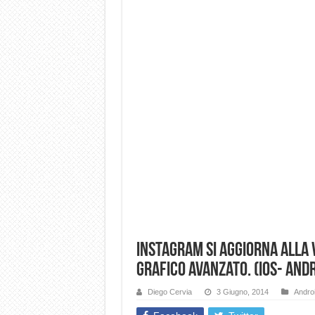
Instagram si aggiorna alla 
grafico avanzato. (iOS- And
Diego Cervia
3 Giugno, 2014
Andro