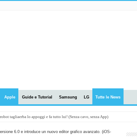
Apple
Guide e Tutorial
Samsung
LG
Tutte le News
t tagliaerba lo appoggi e fa tutto lui! (Senza cavo, senza App)
OLA! UWANT V600: Aspirapolvere senza fili con LASER VERDE!
versione 6.0 e introduce un nuovo editor grafico avanzato. (iOS-
assunti AI per le tue riunioni e lezioni universitarie