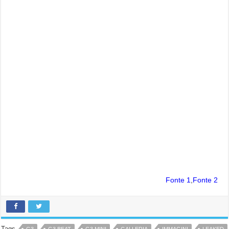
Fonte 1
,
Fonte 2
Tags
G3
G3 BEAT
G3 MINI
GALLERIA
IMMAGINI
LEAKED