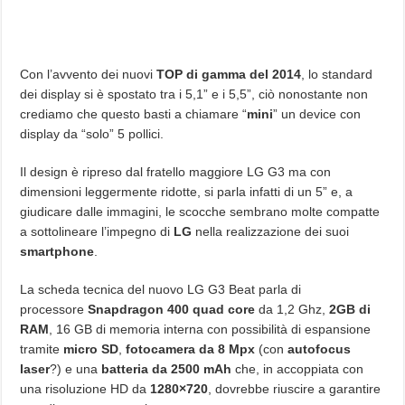
Con l’avvento dei nuovi
TOP di gamma del 2014
, lo standard
dei display si è spostato tra i 5,1” e i 5,5”, ciò nonostante non
crediamo che questo basti a chiamare “
mini
” un device con
display da “solo” 5 pollici.
Il design è ripreso dal fratello maggiore LG G3 ma con
dimensioni leggermente ridotte, si parla infatti di un 5” e, a
giudicare dalle immagini, le scocche sembrano molte compatte
a sottolineare l’impegno di
LG
nella realizzazione dei suoi
smartphone
.
La scheda tecnica del nuovo LG G3 Beat parla di
processore
Snapdragon 400 quad core
da 1,2 Ghz,
2GB di
RAM
, 16 GB di memoria interna con possibilità di espansione
tramite
micro SD
,
fotocamera da 8 Mpx
(con
autofocus
laser
?) e una
batteria da 2500 mAh
che, in accoppiata con
una risoluzione HD da
1280×720
, dovrebbe riuscire a garantire