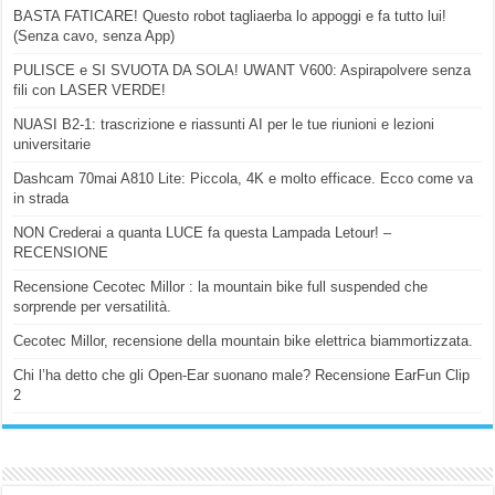
BASTA FATICARE! Questo robot tagliaerba lo appoggi e fa tutto lui!
(Senza cavo, senza App)
PULISCE e SI SVUOTA DA SOLA! UWANT V600: Aspirapolvere senza
fili con LASER VERDE!
NUASI B2-1: trascrizione e riassunti AI per le tue riunioni e lezioni
universitarie
Dashcam 70mai A810 Lite: Piccola, 4K e molto efficace. Ecco come va
in strada
NON Crederai a quanta LUCE fa questa Lampada Letour! –
RECENSIONE
Recensione Cecotec Millor : la mountain bike full suspended che
sorprende per versatilità.
Cecotec Millor, recensione della mountain bike elettrica biammortizzata.
Chi l’ha detto che gli Open-Ear suonano male? Recensione EarFun Clip
2