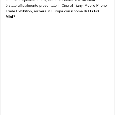
potete
è stato ufficialmente presentato in Cina al
Tianyi Mobile Phone
da
5
Trade Exhibition, arriverà in Europa con il nome di
LG G3
pollici,
sarà
Mini
?
il
G3
“mini”?