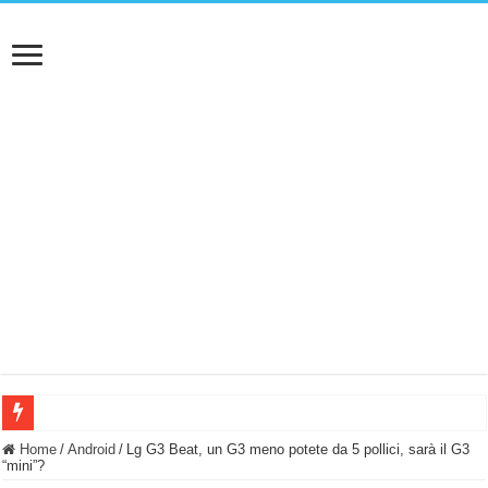
BASTA FATICARE! Questo robot tagliaerba lo appoggi e fa tutto lui! (Senza cav
Home
/
Android
/
Lg G3 Beat, un G3 meno potete da 5 pollici, sarà il G3
“mini”?
PULISCE e SI SVUOTA DA SOLA! UWANT V600: Aspirapolvere senza fili con