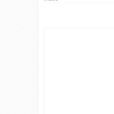
Dashcam 70mai A810 Lite: Pi
NON Crederai a quanta LU
Cecotec Millor, recensione 
Chi l’ha detto che gli Ope
BENKS OMNIWARRIOR: Più d
Brondi Amico Vero 4G: Focus
Brondi Amico VERO 4G : Fo