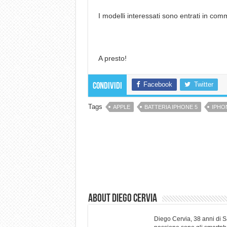
I modelli interessati sono entrati in c
A presto!
Facebook
Twitter
Condividi
Tags
APPLE
BATTERIA IPHONE 5
IPHO
About Diego Cervia
Diego Cervia, 38 anni di 