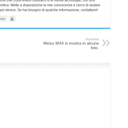
ne (nel 2008 erano cellulari!) e le nuove tecnologie, con uno
motica. Metto a disposizione le mie conoscenze e cerco di aiutare
ropri device. Se hai bisogno di qualche informazione, contattami!
one
Prossima
Meizu MX4 si mostra in alcune
foto.