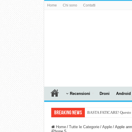
Home
Chi sono
Contatti
Recensioni
Droni
Android
Breaking News
BASTA FATICARE! Questo robo
PULISCE e SI SVUOTA DA S
Home
/
Tutte le Categorie
/
Apple
/
Apple annu
iPhone 5.
NUASI B2-1: trascrizione e ri