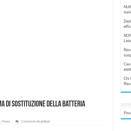
NUAS
riun
Dash
effi
NON
Let
Rece
susp
Ceco
elet
Chi 
Rece
 di sostituzione della batteria
Priv
su
e
,
News
Commenti disabilitati
Apple
annuncia