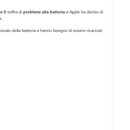
il
programma
di
sostituzione
e 5
soffre di
problemi alla batteria
e Apple ha deciso di
della
e.
batteria
difettosa
su
iPhone
omalo della batteria e hanno bisogno di essere ricaricati
5.