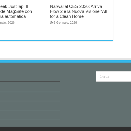
eek JustTap: Il
Narwal al CES 2026: Arriva
iede MagSafe con
Flow 2 e la Nuova Visione “All
ra automatica
for a Clean Home
naio, 2026
5 Gennaio, 2026