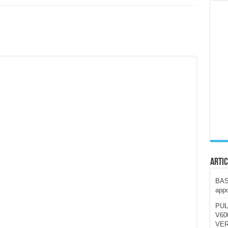
ccola, 4K e molto efficace. Ecco come va in strada
CE fa questa Lampada Letour! – RECENSIONE
della mountain bike elettrica biammortizzata.
n-Ear suonano male? Recensione EarFun Clip 2
i un semplice vetro temperato!
 su SOS, sicurezza e controllo da remoto.
cus su SOS e comandi da remoto
Artic
BAST
appo
PUL
V600
VER