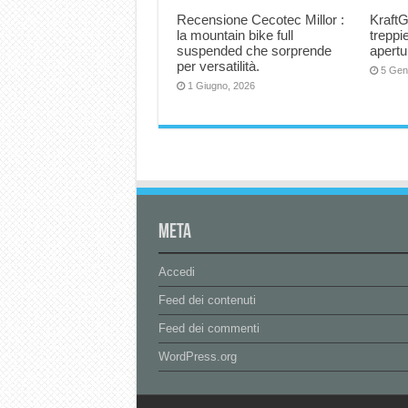
Recensione Cecotec Millor :
KraftG
la mountain bike full
trepp
suspended che sorprende
apertu
per versatilità.
5 Gen
1 Giugno, 2026
Meta
Accedi
Feed dei contenuti
Feed dei commenti
WordPress.org