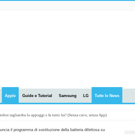
Apple
Guide e Tutorial
Samsung
LG
Tutte le News
t tagliaerba lo appoggi e fa tutto lui! (Senza cavo, senza App)
OLA! UWANT V600: Aspirapolvere senza fili con LASER VERDE!
ncia il programma di sostituzione della batteria difettosa su
assunti AI per le tue riunioni e lezioni universitarie