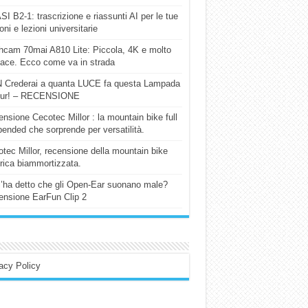
I B2-1: trascrizione e riassunti AI per le tue
ioni e lezioni universitarie
cam 70mai A810 Lite: Piccola, 4K e molto
cace. Ecco come va in strada
 Crederai a quanta LUCE fa questa Lampada
our! – RECENSIONE
nsione Cecotec Millor : la mountain bike full
ended che sorprende per versatilità.
tec Millor, recensione della mountain bike
trica biammortizzata.
l’ha detto che gli Open-Ear suonano male?
nsione EarFun Clip 2
acy Policy