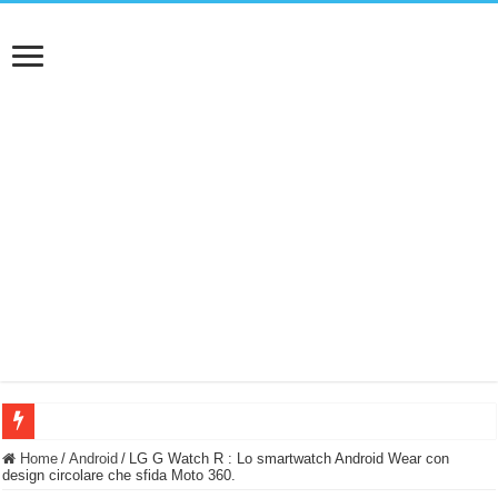
BASTA FATICARE! Questo robot tagliaerba lo appoggi e fa tutto lui! (Senza cav
Home
/
Android
/
LG G Watch R : Lo smartwatch Android Wear con
design circolare che sfida Moto 360.
PULISCE e SI SVUOTA DA SOLA! UWANT V600: Aspirapolvere senza fili con