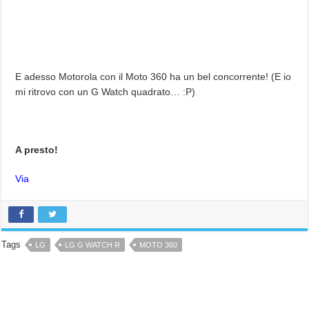
E adesso Motorola con il Moto 360 ha un bel concorrente! (E io
mi ritrovo con un G Watch quadrato… :P)
A presto!
Via
Tags
LG
LG G WATCH R
MOTO 360