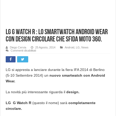
LG G Watch R : Lo smartwatch Android Wear
con design circolare che sfida Moto 360.
Diego Cervia
25 Agosto, 2014
Android
,
LG
,
News
su
Commenti disabilitati
LG
G
Watch
R
:
Lo
LG si appresta a lanciare durante la fiera IFA 2014 di Berlino
smartwatch
(5-10 Settembre 2014) un
nuovo smartwatch con Android
Android
Wear
Wear.
con
design
circolare
che
La novità più interessante riguarda il
design.
sfida
Moto
360.
LG G Watch R
(questo il nome) sarà
completamente
circolare.