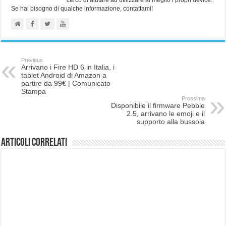
cerco di aiutare ad utilizzare al meglio i propri device.
Se hai bisogno di qualche informazione, contattami!
Previous
Arrivano i Fire HD 6 in Italia, i
tablet Android di Amazon a
partire da 99€ | Comunicato
Stampa
Prossima
Disponibile il firmware Pebble
2.5, arrivano le emoji e il
supporto alla bussola
Articoli correlati