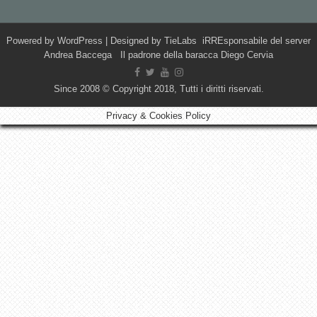
Powered by
WordPress
| Designed by
TieLabs
iRREsponsabile del server
Andrea Baccega Il padrone della baracca Diego Cervia
Since 2008 © Copyright 2018, Tutti i diritti riservati.
Privacy & Cookies Policy