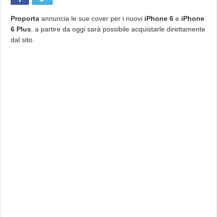
nuove
cover
per
Proporta
annuncia le sue cover per i nuovi
iPhone 6
e
iPhone
iPhone
6 Plus
, a partire da oggi sarà possibile acquistarle direttamente
6
e
dal sito.
iPhone
6
Plus,
20%
di
sconto
con
tecnophone