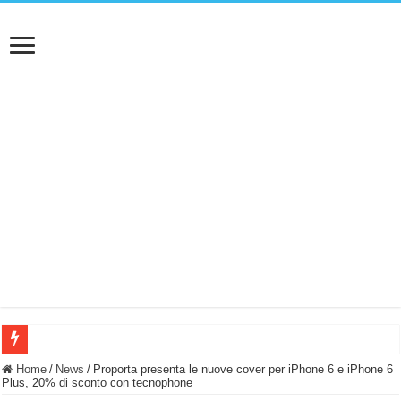
BASTA FATICARE! Questo robot tagliaerba lo appoggi e fa tutto lui! (Senza cav
Home
/
News
/
Proporta presenta le nuove cover per iPhone 6 e iPhone 6
Plus, 20% di sconto con tecnophone
PULISCE e SI SVUOTA DA SOLA! UWANT V600: Aspirapolvere senza fili con