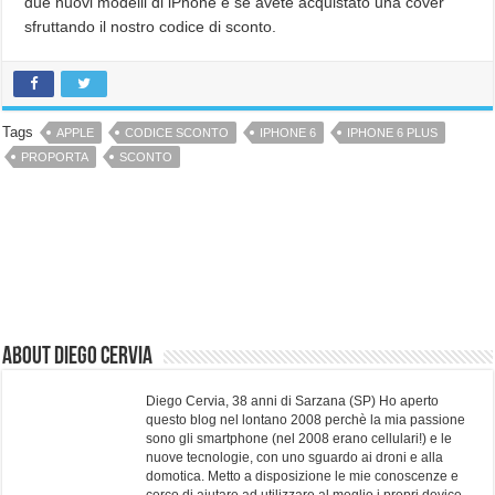
due nuovi modelli di iPhone e se avete acquistato una cover
sfruttando il nostro codice di sconto.
Tags
APPLE
CODICE SCONTO
IPHONE 6
IPHONE 6 PLUS
PROPORTA
SCONTO
About Diego Cervia
Diego Cervia, 38 anni di Sarzana (SP) Ho aperto
questo blog nel lontano 2008 perchè la mia passione
sono gli smartphone (nel 2008 erano cellulari!) e le
nuove tecnologie, con uno sguardo ai droni e alla
domotica. Metto a disposizione le mie conoscenze e