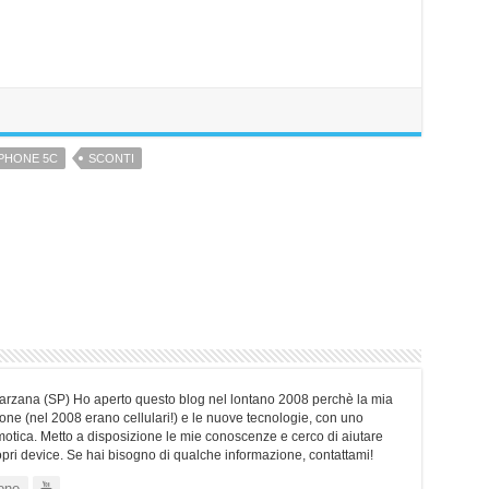
IPHONE 5C
SCONTI
Sarzana (SP) Ho aperto questo blog nel lontano 2008 perchè la mia
ne (nel 2008 erano cellulari!) e le nuove tecnologie, con uno
motica. Metto a disposizione le mie conoscenze e cerco di aiutare
ropri device. Se hai bisogno di qualche informazione, contattami!
one