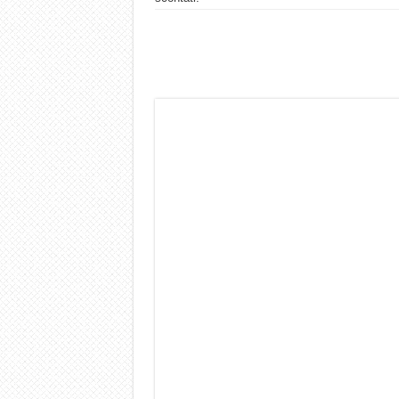
Dashcam 70mai A810 Lite: Pi
NON Crederai a quanta LU
Cecotec Millor, recensione 
Chi l’ha detto che gli Ope
BENKS OMNIWARRIOR: Più d
Brondi Amico Vero 4G: Focus
Brondi Amico VERO 4G : Fo