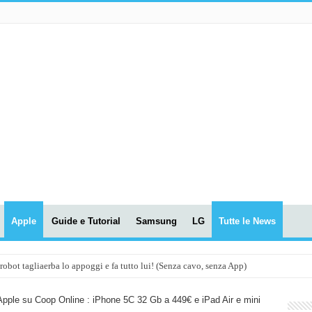
Apple
Guide e Tutorial
Samsung
LG
Tutte le News
t tagliaerba lo appoggi e fa tutto lui! (Senza cavo, senza App)
OLA! UWANT V600: Aspirapolvere senza fili con LASER VERDE!
Apple su Coop Online : iPhone 5C 32 Gb a 449€ e iPad Air e mini
assunti AI per le tue riunioni e lezioni universitarie