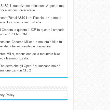
I B2-1: trascrizione e riassunti AI per le tue
ioni e lezioni universitarie
cam 70mai A810 Lite: Piccola, 4K e molto
cace. Ecco come va in strada
 Crederai a quanta LUCE fa questa Lampada
our! – RECENSIONE
nsione Cecotec Millor : la mountain bike full
ended che sorprende per versatilità.
tec Millor, recensione della mountain bike
trica biammortizzata.
l’ha detto che gli Open-Ear suonano male?
nsione EarFun Clip 2
acy Policy