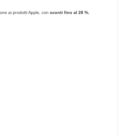
su
Coop
Online
:
ne ai prodotti Apple, con
sconti fino al 28 %.
iPhone
5C
32
Gb
a
449€
e
iPad
Air
e
mini
scontati.