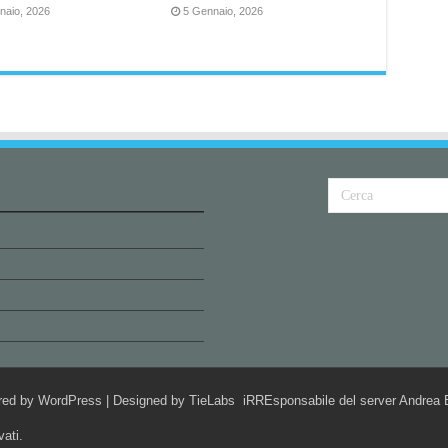
naio, 2026
5 Gennaio, 2026
red by
WordPress
| Designed by
TieLabs
iRREsponsabile del server Andrea B
vati.