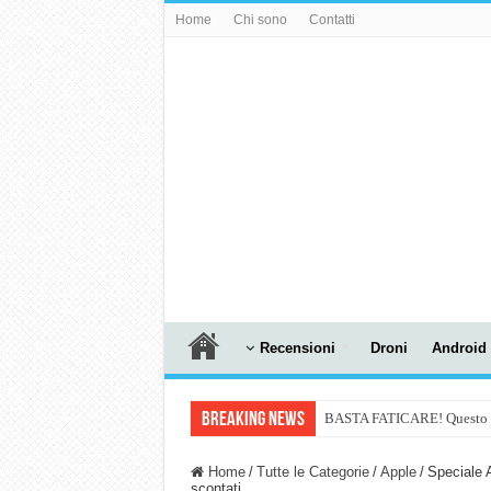
Home
Chi sono
Contatti
Recensioni
Droni
Android
Breaking News
BASTA FATICARE! Questo robo
PULISCE e SI SVUOTA DA S
Home
/
Tutte le Categorie
/
Apple
/
Speciale 
scontati.
NUASI B2-1: trascrizione e ri