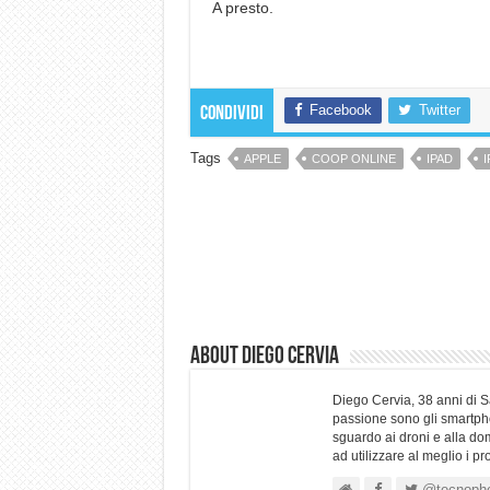
A presto.
Facebook
Twitter
Condividi
Tags
APPLE
COOP ONLINE
IPAD
About Diego Cervia
Diego Cervia, 38 anni di 
passione sono gli smartpho
sguardo ai droni e alla do
ad utilizzare al meglio i p
@tecnoph