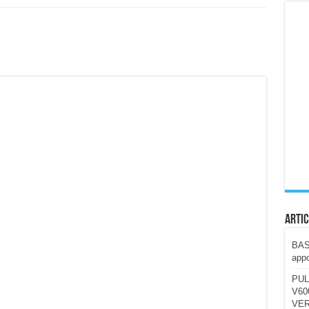
ccola, 4K e molto efficace. Ecco come va in strada
CE fa questa Lampada Letour! – RECENSIONE
della mountain bike elettrica biammortizzata.
n-Ear suonano male? Recensione EarFun Clip 2
i un semplice vetro temperato!
 su SOS, sicurezza e controllo da remoto.
cus su SOS e comandi da remoto
Artic
BAST
appo
PUL
V600
VER