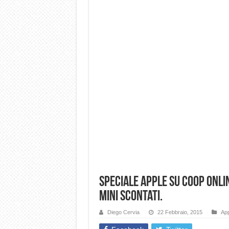
Speciale Apple su Coop Online
mini scontati.
Diego Cervia
22 Febbraio, 2015
App