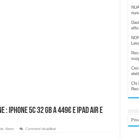
NUAS
riun
Dash
effi
NON
Let
Rece
susp
Ceco
elet
Chi 
Rece
 : iPhone 5C 32 Gb a 449€ e iPad Air e
Priv
su
le
,
News
Commenti disabilitati
Speciale
Apple