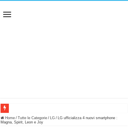
BASTA FATICARE! Questo robot tagliaerba lo appoggi e fa tutto lui! (Senza cav
Home
/
Tutte le Categorie
/
LG
/
LG ufficializza 4 nuovi smartphone :
Magna, Spirit, Leon e Joy
PULISCE e SI SVUOTA DA SOLA! UWANT V600: Aspirapolvere senza fili con