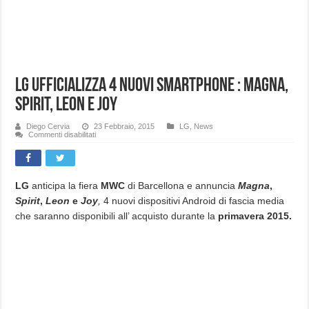
LG ufficializza 4 nuovi smartphone : Magna,
Spirit, Leon e Joy
Diego Cervia
23 Febbraio, 2015
LG
,
News
su
Commenti disabilitati
LG
ufficializza
4
nuovi
smartphone
:
LG
anticipa la fiera
MWC
di Barcellona e annuncia
Magna
,
Magna,
Spirit
,
Leon
e
Joy
,
4 nuovi dispositivi Android di fascia media
Spirit,
Leon
che saranno disponibili all’ acquisto durante la
primavera 2015.
e
Joy