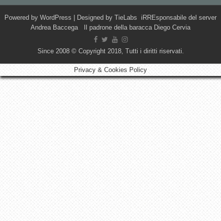
Powered by
WordPress
| Designed by
TieLabs
iRREsponsabile del server
Andrea Baccega Il padrone della baracca Diego Cervia
Since 2008 © Copyright 2018, Tutti i diritti riservati.
Privacy & Cookies Policy