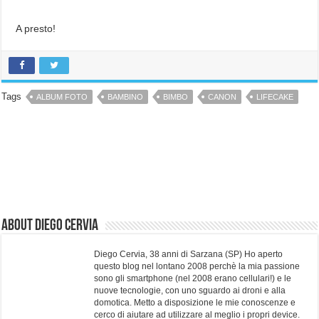
A presto!
Tags
ALBUM FOTO
BAMBINO
BIMBO
CANON
LIFECAKE
About Diego Cervia
Diego Cervia, 38 anni di Sarzana (SP) Ho aperto
questo blog nel lontano 2008 perchè la mia passione
sono gli smartphone (nel 2008 erano cellulari!) e le
nuove tecnologie, con uno sguardo ai droni e alla
domotica. Metto a disposizione le mie conoscenze e
cerco di aiutare ad utilizzare al meglio i propri device.