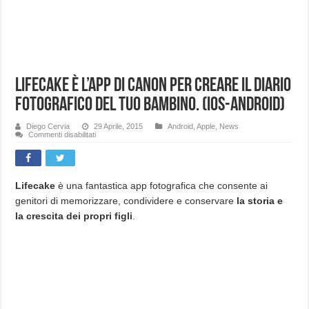
Lifecake è l’app di Canon per creare il diario
fotografico del tuo bambino. (iOS-Android)
Diego Cervia
29 Aprile, 2015
Android
,
Apple
,
News
su
Commenti disabilitati
Lifecake
è
l’app
di
Canon
per
Lifecake
è una fantastica app fotografica che consente ai
creare
genitori di memorizzare, condividere e conservare
la storia e
il
diario
la crescita dei propri figli
.
fotografico
del
tuo
bambino.
(iOS-
Android)