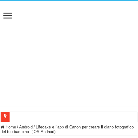
BASTA FATICARE! Questo robot tagliaerba lo appoggi e fa tutto lui! (Senza cav
Home
/
Android
/
Lifecake è l’app di Canon per creare il diario fotografico
del tuo bambino. (iOS-Android)
PULISCE e SI SVUOTA DA SOLA! UWANT V600: Aspirapolvere senza fili con