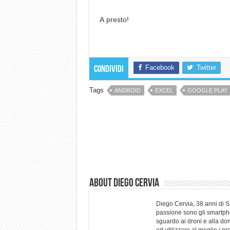
A presto!
Facebook
Twitter
Condividi
Tags
ANDROID
EXCEL
GOOGLE PLAY
About Diego Cervia
Diego Cervia, 38 anni di 
passione sono gli smartpho
sguardo ai droni e alla do