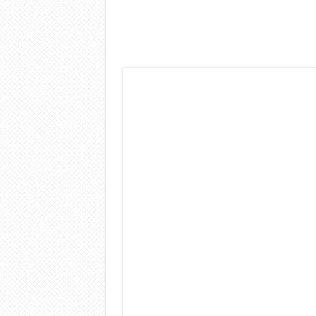
Dashcam 70mai A810 Lite: Pi
NON Crederai a quanta LU
Cecotec Millor, recensione 
Chi l’ha detto che gli Ope
BENKS OMNIWARRIOR: Più d
Brondi Amico Vero 4G: Focus
Brondi Amico VERO 4G : Fo