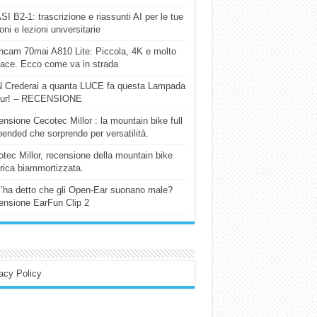
I B2-1: trascrizione e riassunti AI per le tue
ioni e lezioni universitarie
cam 70mai A810 Lite: Piccola, 4K e molto
cace. Ecco come va in strada
 Crederai a quanta LUCE fa questa Lampada
our! – RECENSIONE
nsione Cecotec Millor : la mountain bike full
ended che sorprende per versatilità.
tec Millor, recensione della mountain bike
trica biammortizzata.
l’ha detto che gli Open-Ear suonano male?
nsione EarFun Clip 2
acy Policy