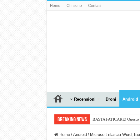
Home
Chi sono
Contatti
Recensioni
Droni
Android
Breaking News
BASTA FATICARE! Questo robo
PULISCE e SI SVUOTA DA S
Home
/
Android
/
Microsoft rilascia Word, Ex
NUASI B2-1: trascrizione e ri