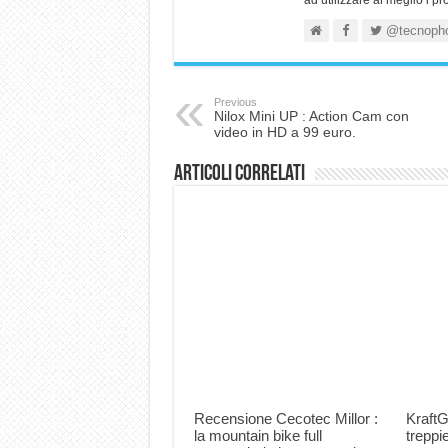
ad utilizzare al meglio i p
@tecnoph
Previous
Nilox Mini UP : Action Cam con
video in HD a 99 euro.
Articoli correlati
Recensione Cecotec Millor :
KraftG
la mountain bike full
trepp