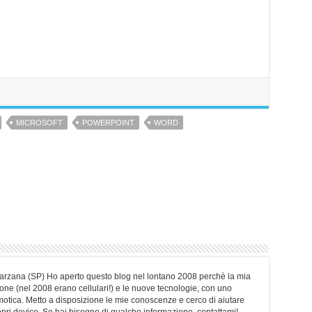
MICROSOFT
POWERPOINT
WORD
Sarzana (SP) Ho aperto questo blog nel lontano 2008 perchè la mia
ne (nel 2008 erano cellulari!) e le nuove tecnologie, con uno
motica. Metto a disposizione le mie conoscenze e cerco di aiutare