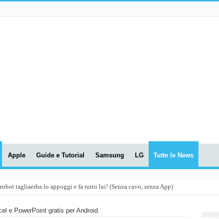
Apple
Guide e Tutorial
Samsung
LG
Tutte le News
t tagliaerba lo appoggi e fa tutto lui! (Senza cavo, senza App)
OLA! UWANT V600: Aspirapolvere senza fili con LASER VERDE!
cel e PowerPoint gratis per Android.
assunti AI per le tue riunioni e lezioni universitarie