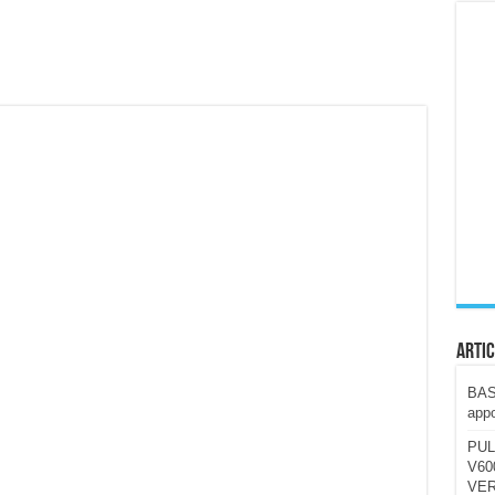
ccola, 4K e molto efficace. Ecco come va in strada
CE fa questa Lampada Letour! – RECENSIONE
della mountain bike elettrica biammortizzata.
n-Ear suonano male? Recensione EarFun Clip 2
i un semplice vetro temperato!
 su SOS, sicurezza e controllo da remoto.
cus su SOS e comandi da remoto
Artic
BAST
appo
PUL
V600
VER