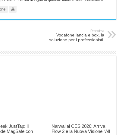
ropri device. Se hai bisogno di qualche informazione, contattami!
one
Prossima
Vodafone lancia e.box, la
soluzione per i professionisti.
eek JustTap: Il
Narwal al CES 2026: Arriva
iede MagSafe con
Flow 2 e la Nuova Visione “All