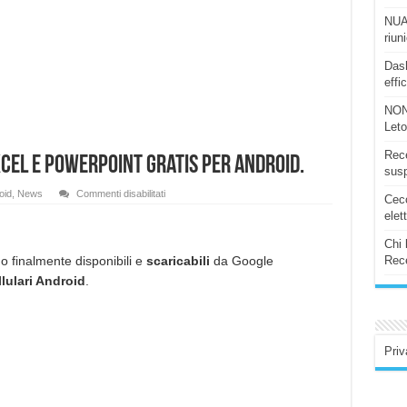
NUAS
riun
Dash
effi
NON
Let
Rece
cel e PowerPoint gratis per Android.
susp
su
oid
,
News
Commenti disabilitati
Ceco
Microsoft
rilascia
elet
Word,
Excel
Chi 
e
PowerPoint
o finalmente disponibili e
scaricabili
da Google
Rece
gratis
lulari Android
.
per
Android.
Priv