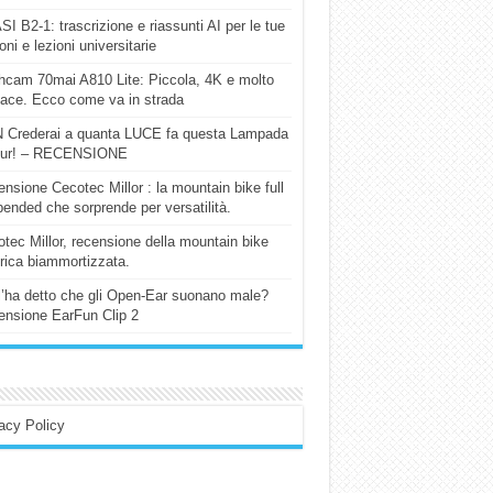
I B2-1: trascrizione e riassunti AI per le tue
ioni e lezioni universitarie
cam 70mai A810 Lite: Piccola, 4K e molto
cace. Ecco come va in strada
 Crederai a quanta LUCE fa questa Lampada
our! – RECENSIONE
nsione Cecotec Millor : la mountain bike full
ended che sorprende per versatilità.
tec Millor, recensione della mountain bike
trica biammortizzata.
l’ha detto che gli Open-Ear suonano male?
nsione EarFun Clip 2
acy Policy