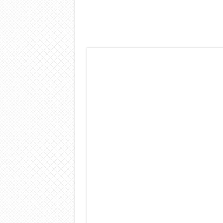
Dashcam 70mai A810 Lite: Pi
NON Crederai a quanta LU
Cecotec Millor, recensione 
Chi l’ha detto che gli Ope
BENKS OMNIWARRIOR: Più d
Brondi Amico Vero 4G: Focus
Brondi Amico VERO 4G : Fo