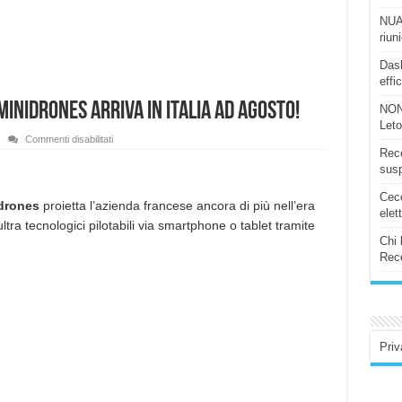
NUAS
riun
Dash
effi
Minidrones arriva in Italia ad Agosto!
NON
Let
su
Commenti disabilitati
Il
Rece
nuovo
susp
esercito
di
Parrot
Ceco
Minidrones
idrones
proietta l’azienda francese ancora di più nell’era
elet
arriva
tra tecnologici pilotabili via smartphone o tablet tramite
in
Italia
Chi 
ad
Rece
Agosto!
Priv