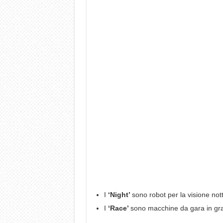
I
‘Night’
sono robot per la visione nott
I
‘Race’
sono macchine da gara in grad