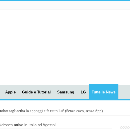
Apple
Guide e Tutorial
Samsung
LG
Tutte le News
t tagliaerba lo appoggi e fa tutto lui! (Senza cavo, senza App)
OLA! UWANT V600: Aspirapolvere senza fili con LASER VERDE!
idrones arriva in Italia ad Agosto!
assunti AI per le tue riunioni e lezioni universitarie