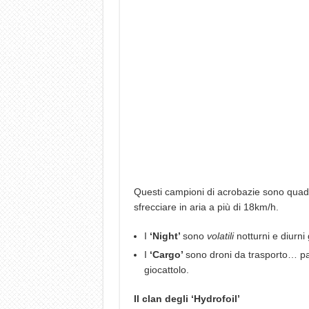
Questi campioni di acrobazie sono quadric
sfrecciare in aria a più di 18km/h.
I
‘Night’
sono
volatili
notturni e diurni
I
‘Cargo’
sono droni da trasporto… pa
giocattolo.
Il clan degli ‘Hydrofoil’