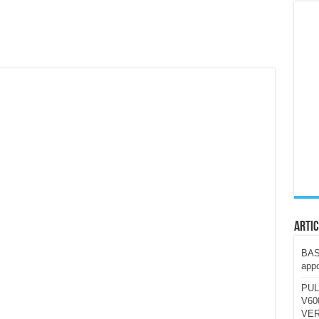
ccola, 4K e molto efficace. Ecco come va in strada
CE fa questa Lampada Letour! – RECENSIONE
della mountain bike elettrica biammortizzata.
n-Ear suonano male? Recensione EarFun Clip 2
i un semplice vetro temperato!
 su SOS, sicurezza e controllo da remoto.
cus su SOS e comandi da remoto
Artic
BAST
appo
PUL
V600
VER