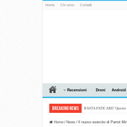
Home
Chi sono
Contatti
Recensioni
Droni
Android
Breaking News
BASTA FATICARE! Questo robo
PULISCE e SI SVUOTA DA S
Home
/
News
/
Il nuovo esercito di Parrot Min
NUASI B2-1: trascrizione e ri