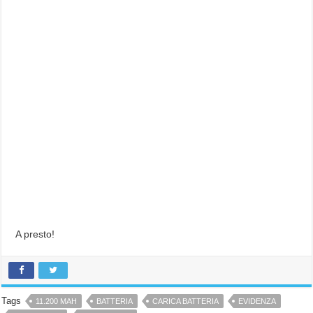
A presto!
Tags
11.200 MAH
BATTERIA
CARICA BATTERIA
EVIDENZA