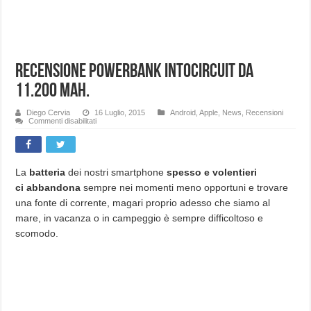
Recensione Powerbank Intocircuit da
11.200 Mah.
Diego Cervia
16 Luglio, 2015
Android
,
Apple
,
News
,
Recensioni
su
Commenti disabilitati
Recensione
Powerbank
Intocircuit
da
11.200
Mah.
La
batteria
dei nostri smartphone
spesso e volentieri
ci abbandona
sempre nei momenti meno opportuni e trovare
una fonte di corrente, magari proprio adesso che siamo al
mare, in vacanza o in campeggio è sempre difficoltoso e
scomodo.